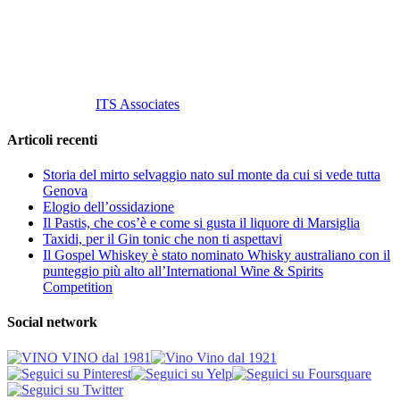
P. Iva 10847580965
info@vinovinomilano.it
© 2013 Vino Vino di Andrea Gaviglio.
Tutti i diritti riservati.
Customized by
ITS Associates
Articoli recenti
Storia del mirto selvaggio nato sul monte da cui si vede tutta
Genova
Elogio dell’ossidazione
Il Pastis, che cos’è e come si gusta il liquore di Marsiglia
Taxidi, per il Gin tonic che non ti aspettavi
Il Gospel Whiskey è stato nominato Whisky australiano con il
punteggio più alto all’International Wine & Spirits
Competition
Social network