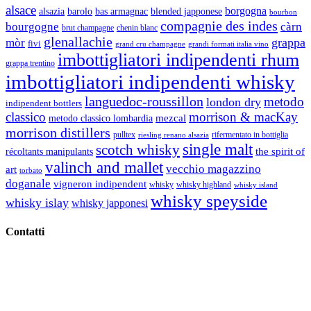
alsace
borgogna
alsazia
barolo
blended japponese
bas armagnac
bourbon
compagnie des indes
bourgogne
càrn
brut champagne
chenin blanc
glenallachie
grappa
mòr
fivi
grandi formati italia vino
grand cru champagne
imbottigliatori indipendenti rhum
grappa trentino
imbottigliatori indipendenti whisky
languedoc-roussillon
metodo
london dry
indipendent bottlers
classico
morrison & macKay
mezcal
metodo classico lombardia
morrison distillers
pulltex
rifermentato in bottiglia
riesling renano alsazia
single malt
scotch whisky
récoltants manipulants
the spirit of
valinch and mallet
vecchio magazzino
art
torbato
doganale
vigneron indipendent
whisky
whisky highland
whisky island
whisky speyside
whisky islay
whisky japponesi
Contatti
Vino Vino di Gaviglio Andrea
C.so S. Gottardo, 13 20136 Milano MI
Tel
. +39 02 58.10.12.39
Cell.
+39 329 711 1014