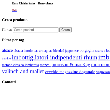
Rum Clairin Saint – Benevolence
Haiti
Cerca prodotto
Cerca:
Filtra per tag
alsace
b
borgogna
alsazia
barolo
blended japponese
bas armagnac
bourbon
imbo
imbottigliatori indipendenti rhum
trentino
morrison 
morrison & macKay
mezcal
metodo classico lombardia
valinch and mallet
vecchio magazzino doganale
vigneron
Contatti
Vino Vino di Gaviglio Andrea
C.so S. Gottardo, 13 20136 Milano MI
Tel
. +39 02 58.10.12.39
Cell.
+39 329 711 1014