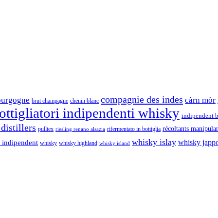
compagnie des indes
ourgogne
càrn mòr
brut champagne
chenin blanc
ttigliatori indipendenti whisky
indipendent b
distillers
récoltants manipula
pulltex
rifermentato in bottiglia
riesling renano alsazia
whisky islay
whisky japp
 indipendent
whisky
whisky highland
whisky island