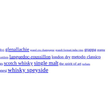
glenallachie
grappa
fivi
grandi formati italia vino
grappa
grand cru champagne
languedoc-roussillon
metodo classico
london dry
ottlers
single malt
scotch whisky
nts
the spirit of art
torbato
whisky speyside
onesi