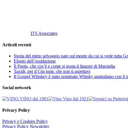
P. Iva 10847580965
info@vinovinomilano.it
© 2013 Vino Vino di Andrea Gaviglio.
Tutti i diritti riservati.
Customized by
ITS Associates
Articoli recenti
Storia del mirto selvaggio nato sul monte da cui si vede tutta 
Elogio dell’ossidazione
Il Pastis, che cos’è e come si gusta il liquore di Marsiglia
Taxidi, per il Gin tonic che non ti aspettavi
Il Gospel Whiskey è stato nominato Whisky australiano con il p
Social network
Privacy Policy
Privacy e Cookies Policy
Privacy Policy Newsletter