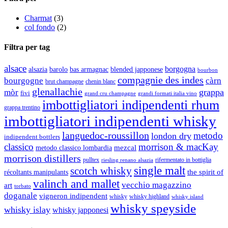
Charmat
(3)
col fondo
(2)
Filtra per tag
alsace
borgogna
alsazia
barolo
blended japponese
bas armagnac
bourbon
compagnie des indes
bourgogne
càrn
brut champagne
chenin blanc
glenallachie
grappa
mòr
fivi
grandi formati italia vino
grand cru champagne
imbottigliatori indipendenti rhum
grappa trentino
imbottigliatori indipendenti whisky
languedoc-roussillon
metodo
london dry
indipendent bottlers
classico
morrison & macKay
mezcal
metodo classico lombardia
morrison distillers
pulltex
rifermentato in bottiglia
riesling renano alsazia
single malt
scotch whisky
récoltants manipulants
the spirit of
valinch and mallet
vecchio magazzino
art
torbato
doganale
vigneron indipendent
whisky
whisky highland
whisky island
whisky speyside
whisky islay
whisky japponesi