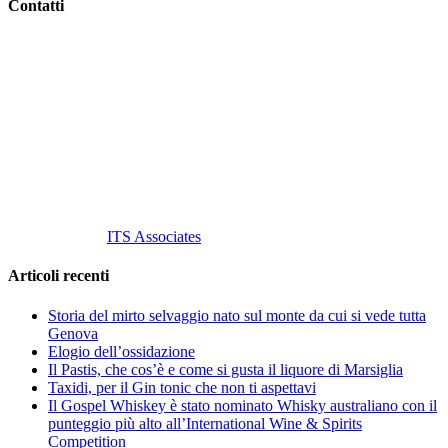
Contatti
Vino Vino di Gaviglio Andrea
C.so S. Gottardo, 13 20136 Milano MI
Tel
. +39 02 58.10.12.39
Cell.
+39 329 711 1014
P. Iva 10847580965
info@vinovinomilano.it
© 2013 Vino Vino di Andrea Gaviglio.
Tutti i diritti riservati.
Customized by
ITS Associates
Articoli recenti
Storia del mirto selvaggio nato sul monte da cui si vede tutta
Genova
Elogio dell’ossidazione
Il Pastis, che cos’è e come si gusta il liquore di Marsiglia
Taxidi, per il Gin tonic che non ti aspettavi
Il Gospel Whiskey è stato nominato Whisky australiano con il
punteggio più alto all’International Wine & Spirits
Competition