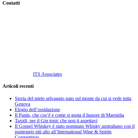
Contatti
Vino Vino di Gaviglio Andrea
C.so S. Gottardo, 13 20136 Milano MI
Tel
. +39 02 58.10.12.39
Cell.
+39 329 711 1014
P. Iva 10847580965
info@vinovinomilano.it
© 2013 Vino Vino di Andrea Gaviglio.
Tutti i diritti riservati.
Customized by
ITS Associates
Articoli recenti
Storia del mirto selvaggio nato sul monte da cui si vede tutta
Genova
Elogio dell’ossidazione
Il Pastis, che cos’è e come si gusta il liquore di Marsiglia
Taxidi, per il Gin tonic che non ti aspettavi
Il Gospel Whiskey è stato nominato Whisky australiano con il
punteggio più alto all’International Wine & Spirits
Competition