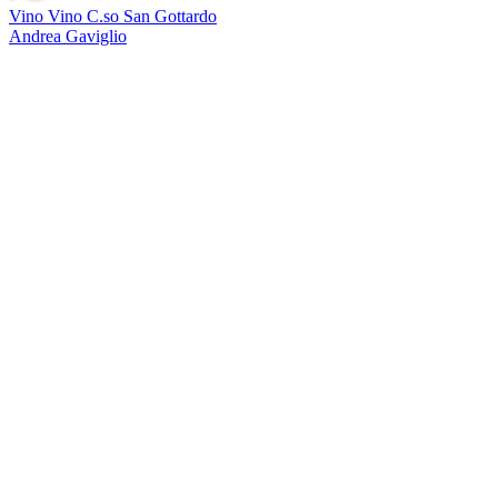
Vino Vino C.so San Gottardo
Andrea Gaviglio