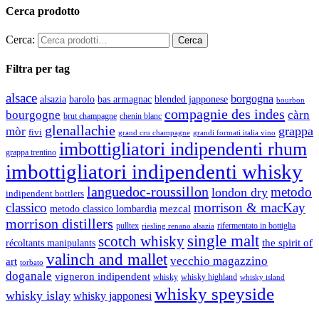
Cerca prodotto
Cerca:
Filtra per tag
alsace
borgogna
alsazia
barolo
blended japponese
bas armagnac
bourbon
compagnie des indes
bourgogne
càrn
brut champagne
chenin blanc
glenallachie
grappa
mòr
fivi
grandi formati italia vino
grand cru champagne
imbottigliatori indipendenti rhum
grappa trentino
imbottigliatori indipendenti whisky
languedoc-roussillon
metodo
london dry
indipendent bottlers
classico
morrison & macKay
mezcal
metodo classico lombardia
morrison distillers
pulltex
rifermentato in bottiglia
riesling renano alsazia
single malt
scotch whisky
récoltants manipulants
the spirit of
valinch and mallet
vecchio magazzino
art
torbato
doganale
vigneron indipendent
whisky
whisky highland
whisky island
whisky speyside
whisky islay
whisky japponesi