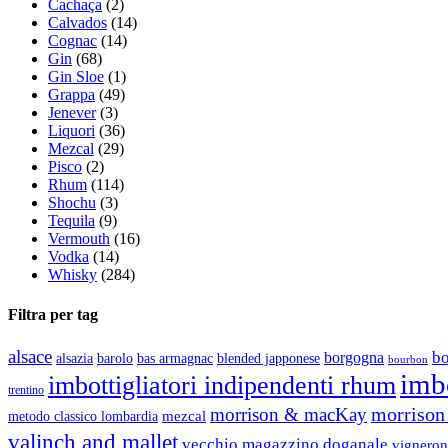
Cachaça
(2)
Calvados
(14)
Cognac
(14)
Gin
(68)
Gin Sloe
(1)
Grappa
(49)
Jenever
(3)
Liquori
(36)
Mezcal
(29)
Pisco
(2)
Rhum
(114)
Shochu
(3)
Tequila
(9)
Vermouth
(16)
Vodka
(14)
Whisky
(284)
Filtra per tag
alsace
b
borgogna
alsazia
barolo
blended japponese
bas armagnac
bourbon
imbo
imbottigliatori indipendenti rhum
trentino
morrison 
morrison & macKay
mezcal
metodo classico lombardia
valinch and mallet
vecchio magazzino doganale
vigneron