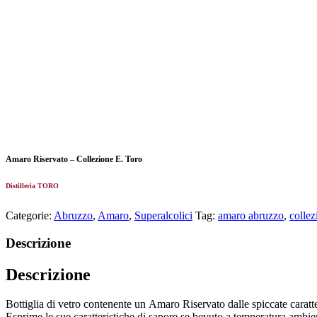
Amaro Riservato – Collezione E. Toro
Distilleria TORO
Categorie:
Abruzzo
,
Amaro
,
Superalcolici
Tag:
amaro abruzzo
,
collez
Descrizione
Descrizione
Bottiglia di vetro contenente un Amaro Riservato dalle spiccate caratte
Esprime le sue caratteristiche di sapore se bevuto a temperatura ambie