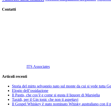
Contatti
Vino Vino di Gaviglio Andrea
C.so S. Gottardo, 13 20136 Milano MI
Tel
. +39 02 58.10.12.39
Cell.
+39 329 711 1014
P. Iva 10847580965
info@vinovinomilano.it
© 2013 Vino Vino di Andrea Gaviglio.
Tutti i diritti riservati.
Customized by
ITS Associates
Articoli recenti
Storia del mirto selvaggio nato sul monte da cui si vede tutta 
Elogio dell’ossidazione
Il Pastis, che cos’è e come si gusta il liquore di Marsiglia
Taxidi, per il Gin tonic che non ti aspettavi
Il Gospel Whiskey è stato nominato Whisky australiano con il p