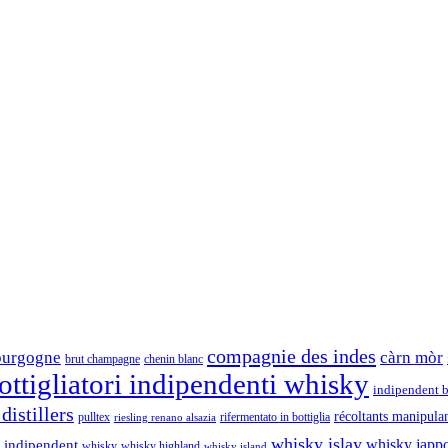
compagnie des indes
ourgogne
càrn mòr
brut champagne
chenin blanc
ttigliatori indipendenti whisky
indipendent b
distillers
récoltants manipula
pulltex
rifermentato in bottiglia
riesling renano alsazia
whisky islay
whisky japp
 indipendent
whisky
whisky highland
whisky island