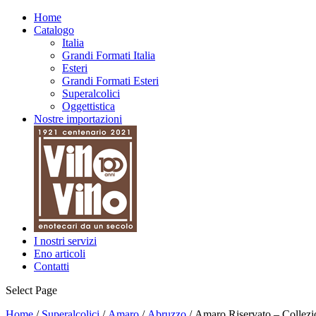
Home
Catalogo
Italia
Grandi Formati Italia
Esteri
Grandi Formati Esteri
Superalcolici
Oggettistica
Nostre importazioni
I nostri servizi
Eno articoli
Contatti
Select Page
Home
/
Superalcolici
/
Amaro
/
Abruzzo
/ Amaro Riservato – Collezi