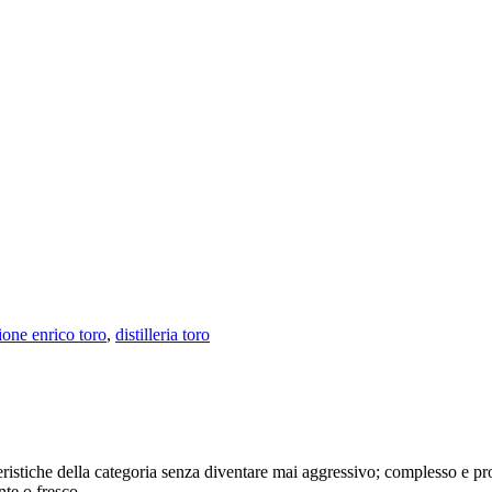
ione enrico toro
,
distilleria toro
ristiche della categoria senza diventare mai aggressivo; complesso e pro
nte o fresco.