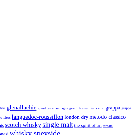
glenallachie
grappa
fivi
grandi formati italia vino
grappa
grand cru champagne
languedoc-roussillon
metodo classico
london dry
ottlers
single malt
scotch whisky
nts
the spirit of art
torbato
whisky speyside
onesi