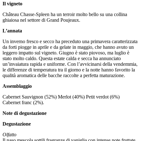
Il vigneto
Château Chasse-Spleen ha un terroir molto bello su una collina
ghiaiosa nel settore di Grand Poujeaux.
L’annata
Un inverno fresco e secco ha preceduto una primavera caratterizzata
da forti piogge in aprile e da gelate in maggio, che hanno avuto un
leggero impatto sul vigneto. Giugno è stato piovoso, ma luglio è
stato molto caldo. Questa estate calda e secca ha annunciato
un’invaiatura rapida e uniforme. Con l’avvicinarsi della vendemmia,
le differenze di temperatura tra il giorno e la notte hanno favorito la
qualità aromatica delle bacche raccolte a perfetta maturazione.
Assemblaggio
Cabernet Sauvignon (52%) Merlot (40%) Petit verdot (6%)
Cabernet franc (2%).
Note di degustazione
Degustazione
Olfatto
Il naso mescola sottili fragranze di vaniglia con intense note fruttate