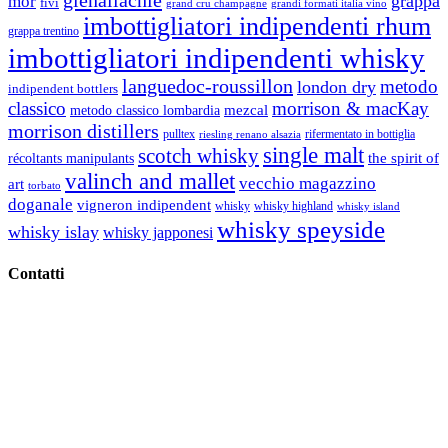
glenallachie
grappa
mòr
fivi
grandi formati italia vino
grand cru champagne
imbottigliatori indipendenti rhum
grappa trentino
imbottigliatori indipendenti whisky
languedoc-roussillon
metodo
london dry
indipendent bottlers
classico
morrison & macKay
mezcal
metodo classico lombardia
morrison distillers
pulltex
rifermentato in bottiglia
riesling renano alsazia
single malt
scotch whisky
récoltants manipulants
the spirit of
valinch and mallet
vecchio magazzino
art
torbato
doganale
vigneron indipendent
whisky
whisky highland
whisky island
whisky speyside
whisky islay
whisky japponesi
Contatti
Vino Vino di Gaviglio Andrea
C.so S. Gottardo, 13 20136 Milano MI
Tel
. +39 02 58.10.12.39
Cell.
+39 329 711 1014
P. Iva 10847580965
info@vinovinomilano.it