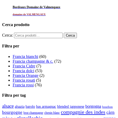
Bordeaux Domaine de Valmengaux
domaine de VALMENGAUX
Cerca prodotto
Cerca:
Filtra per
Francia bianchi
(60)
Francia champagne & c.
(72)
Francia Cidre
(7)
Francia dolci
(53)
Francia Orange
(2)
Francia rosati
(5)
Francia rossi
(76)
Filtra per tag
alsace
borgogna
alsazia
barolo
blended japponese
bas armagnac
bourbon
compagnie des indes
bourgogne
càrn
brut champagne
chenin blanc