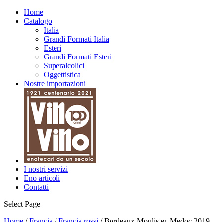
Home
Catalogo
Italia
Grandi Formati Italia
Esteri
Grandi Formati Esteri
Superalcolici
Oggettistica
Nostre importazioni
I nostri servizi
Eno articoli
Contatti
Select Page
Home
/
Francia
/
Francia rossi
/ Bordeaux Moulis en Medoc 2019