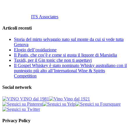
© 2013 Vino Vino di Andrea Gaviglio.
Tutti i diritti riservati.
Customized by
ITS Associates
Articoli recenti
Storia del mirto selvaggio nato sul monte da cui si vede tutta
Genova
Elogio dell’ossidazione
Il Pastis, che cos’è e come si gusta il liquore di Marsiglia
Taxidi, per il Gin tonic che non ti aspettavi
Il Gospel Whiskey è stato nominato Whisky australiano con il
punteggio più alto all’International Wine & Spirits
Competition
Social network
Privacy Policy