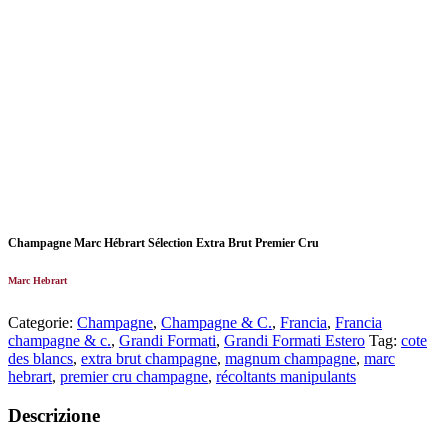
Champagne Marc Hébrart Sélection Extra Brut Premier Cru
Marc Hebrart
Categorie:
Champagne
,
Champagne & C.
,
Francia
,
Francia
champagne & c.
,
Grandi Formati
,
Grandi Formati Estero
Tag:
cote
des blancs
,
extra brut champagne
,
magnum champagne
,
marc
hebrart
,
premier cru champagne
,
récoltants manipulants
Descrizione