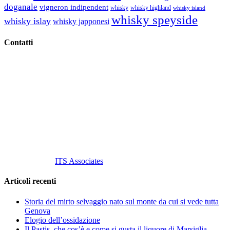
doganale
vigneron indipendent
whisky
whisky highland
whisky island
whisky speyside
whisky islay
whisky japponesi
Contatti
Vino Vino di Gaviglio Andrea
C.so S. Gottardo, 13 20136 Milano MI
Tel
. +39 02 58.10.12.39
Cell.
+39 329 711 1014
P. Iva 10847580965
info@vinovinomilano.it
© 2013 Vino Vino di Andrea Gaviglio.
Tutti i diritti riservati.
Customized by
ITS Associates
Articoli recenti
Storia del mirto selvaggio nato sul monte da cui si vede tutta
Genova
Elogio dell’ossidazione
Il Pastis, che cos’è e come si gusta il liquore di Marsiglia