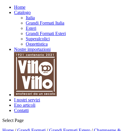
Home
Catalogo
Italia
Grandi Formati Italia
Esteri
Grandi Formati Esteri
Superalcolici
Oggettistica
Nostre importazioni
I nostri servizi
Eno articoli
Contatti
Select Page
Home
/
Grandi Formati
/
Grandi Formati Estero
/
Champagne &