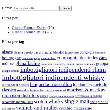
Cerca:
Filtra per
Grandi Formati Estero
(10)
Grandi Formati Italia
(28)
Filtra per tag
alsace
borgogna
alsazia
barolo
blended japponese
bas armagnac
bourbon
compagnie des indes
bourgogne
càrn
brut champagne
chenin blanc
glenallachie
grappa
mòr
fivi
grandi formati italia vino
grand cru champagne
imbottigliatori indipendenti rhum
grappa trentino
imbottigliatori indipendenti whisky
languedoc-roussillon
metodo
london dry
indipendent bottlers
classico
morrison & macKay
mezcal
metodo classico lombardia
morrison distillers
pulltex
rifermentato in bottiglia
riesling renano alsazia
single malt
scotch whisky
récoltants manipulants
the spirit of
valinch and mallet
vecchio magazzino
art
torbato