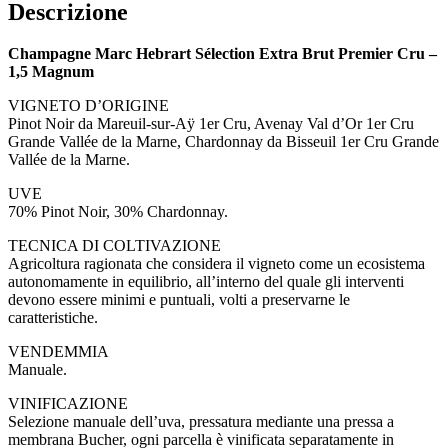
Descrizione
Champagne Marc Hebrart Sélection Extra Brut Premier Cru –
1,5 Magnum
VIGNETO D’ORIGINE
Pinot Noir da Mareuil-sur-Aÿ 1er Cru, Avenay Val d’Or 1er Cru
Grande Vallée de la Marne, Chardonnay da Bisseuil 1er Cru Grande
Vallée de la Marne.
UVE
70% Pinot Noir, 30% Chardonnay.
TECNICA DI COLTIVAZIONE
Agricoltura ragionata che considera il vigneto come un ecosistema
autonomamente in equilibrio, all’interno del quale gli interventi
devono essere minimi e puntuali, volti a preservarne le
caratteristiche.
VENDEMMIA
Manuale.
VINIFICAZIONE
Selezione manuale dell’uva, pressatura mediante una pressa a
membrana Bucher, ogni parcella è vinificata separatamente in