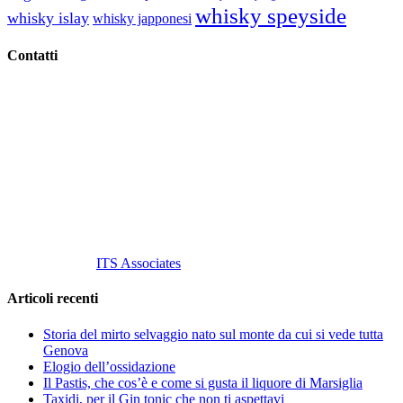
whisky speyside
whisky islay
whisky japponesi
Contatti
Vino Vino di Gaviglio Andrea
C.so S. Gottardo, 13 20136 Milano MI
Tel
. +39 02 58.10.12.39
Cell.
+39 329 711 1014
P. Iva 10847580965
info@vinovinomilano.it
© 2013 Vino Vino di Andrea Gaviglio.
Tutti i diritti riservati.
Customized by
ITS Associates
Articoli recenti
Storia del mirto selvaggio nato sul monte da cui si vede tutta
Genova
Elogio dell’ossidazione
Il Pastis, che cos’è e come si gusta il liquore di Marsiglia
Taxidi, per il Gin tonic che non ti aspettavi