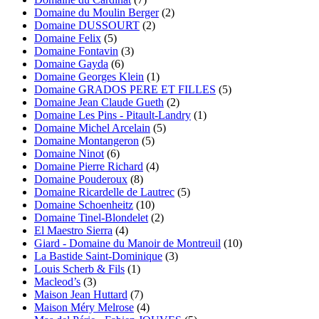
Domaine du Moulin Berger
(2)
Domaine DUSSOURT
(2)
Domaine Felix
(5)
Domaine Fontavin
(3)
Domaine Gayda
(6)
Domaine Georges Klein
(1)
Domaine GRADOS PERE ET FILLES
(5)
Domaine Jean Claude Gueth
(2)
Domaine Les Pins - Pitault-Landry
(1)
Domaine Michel Arcelain
(5)
Domaine Montangeron
(5)
Domaine Ninot
(6)
Domaine Pierre Richard
(4)
Domaine Pouderoux
(8)
Domaine Ricardelle de Lautrec
(5)
Domaine Schoenheitz
(10)
Domaine Tinel-Blondelet
(2)
El Maestro Sierra
(4)
Giard - Domaine du Manoir de Montreuil
(10)
La Bastide Saint-Dominique
(3)
Louis Scherb & Fils
(1)
Macleod’s
(3)
Maison Jean Huttard
(7)
Maison Méry Melrose
(4)