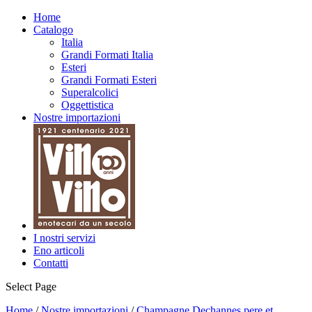
Nuovo
Home
Catalogo
Italia
Grandi Formati Italia
Esteri
Grandi Formati Esteri
Superalcolici
Oggettistica
Nostre importazioni
I nostri servizi
Eno articoli
Contatti
Select Page
Home
/
Nostre importazioni
/
Champagne Dechannes pere et