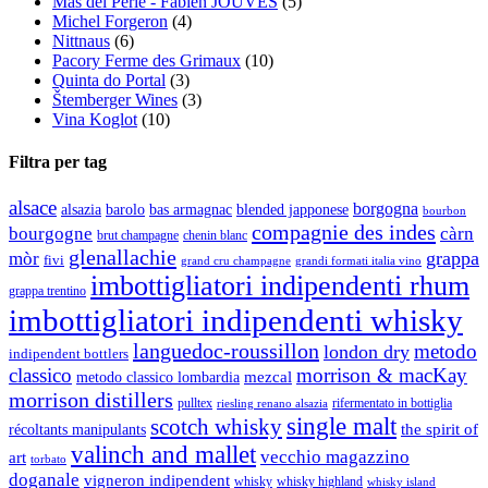
Mas del Périe - Fabien JOUVES
(5)
Michel Forgeron
(4)
Nittnaus
(6)
Pacory Ferme des Grimaux
(10)
Quinta do Portal
(3)
Štemberger Wines
(3)
Vina Koglot
(10)
Filtra per tag
alsace
borgogna
alsazia
barolo
blended japponese
bas armagnac
bourbon
compagnie des indes
bourgogne
càrn
brut champagne
chenin blanc
glenallachie
grappa
mòr
fivi
grandi formati italia vino
grand cru champagne
imbottigliatori indipendenti rhum
grappa trentino
imbottigliatori indipendenti whisky
languedoc-roussillon
metodo
london dry
indipendent bottlers
classico
morrison & macKay
mezcal
metodo classico lombardia
morrison distillers
pulltex
rifermentato in bottiglia
riesling renano alsazia
single malt
scotch whisky
récoltants manipulants
the spirit of
valinch and mallet
vecchio magazzino
art
torbato
doganale
vigneron indipendent
whisky
whisky highland
whisky island