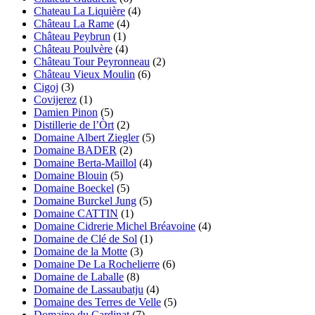
Chateau La Liquière
(4)
Château La Rame
(4)
Château Peybrun
(1)
Château Poulvère
(4)
Château Tour Peyronneau
(2)
Château Vieux Moulin
(6)
Cigoj
(3)
Covijerez
(1)
Damien Pinon
(5)
Distillerie de l’Òrt
(2)
Domaine Albert Ziegler
(5)
Domaine BADER
(2)
Domaine Berta-Maillol
(4)
Domaine Blouin
(5)
Domaine Boeckel
(5)
Domaine Burckel Jung
(5)
Domaine CATTIN
(1)
Domaine Cidrerie Michel Bréavoine
(4)
Domaine de Clé de Sol
(1)
Domaine de la Motte
(3)
Domaine De La Rochelierre
(6)
Domaine de Laballe
(8)
Domaine de Lassaubatju
(4)
Domaine des Terres de Velle
(5)
Domaine du Cardinat
(7)