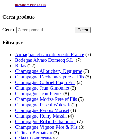
Dechannes Pere Et Fils
Cerca prodotto
Cerca:
Filtra per
Armagnac et eaux de vie de France
(5)
Bodegas Álvaro Domecq S.L.
(7)
Bulas
(12)
Champagne Allouchery-Deguerne
(3)
Champagne Dechannes pere et Fils
(5)
Champagne Gabriel-Pagin Fils
(2)
Champagne Jean Gimonnet
(3)
Champagne Jean Plener
(8)
Champagne Morize Pere ef Fils
(5)
Champagne Pascal Walczak
(1)
Champagne Pertois Moriset
(1)
Champagne Remy Massin
(4)
Champagne Roland Champion
(7)
Champagne Vignon Père & Fils
(3)
Château Bernateau
(2)
Château Gaudrelle
(6)