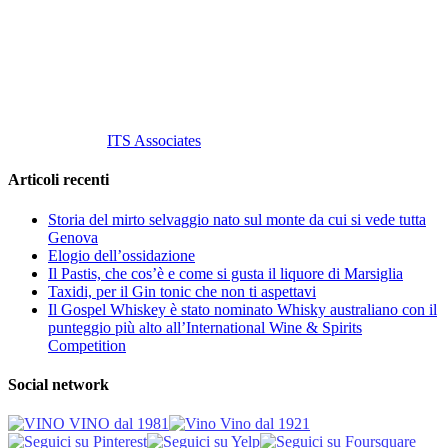
Tel
. +39 02 58.10.12.39
Cell.
+39 329 711 1014
P. Iva 10847580965
info@vinovinomilano.it
© 2013 Vino Vino di Andrea Gaviglio.
Tutti i diritti riservati.
Customized by
ITS Associates
Articoli recenti
Storia del mirto selvaggio nato sul monte da cui si vede tutta
Genova
Elogio dell’ossidazione
Il Pastis, che cos’è e come si gusta il liquore di Marsiglia
Taxidi, per il Gin tonic che non ti aspettavi
Il Gospel Whiskey è stato nominato Whisky australiano con il
punteggio più alto all’International Wine & Spirits
Competition
Social network