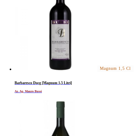
Magnum 1,5 Cl
Barbaresco Docg [Magnum 1,5 Litri]
Az. Ag. Mauro Bussi