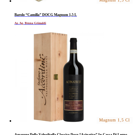
Magnum 1,5 Cl
Barolo “Camilla” DOCG Magnum 1,5 L
Az. Ag. Bruna Grimaldi
Magnum 1,5 Cl
Amarone Della Valpolicella Classico Docg “Acinatico” In Cassa Di Legno