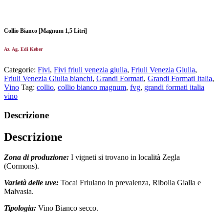
Collio Bianco [Magnum 1,5 Litri]
Az. Ag. Edi Keber
Categorie:
Fivi
,
Fivi friuli venezia giulia
,
Friuli Venezia Giulia
,
Friuli Venezia Giulia bianchi
,
Grandi Formati
,
Grandi Formati Italia
,
Vino
Tag:
collio
,
collio bianco magnum
,
fvg
,
grandi formati italia
vino
Descrizione
Descrizione
Zona di produzione:
I vigneti si trovano in località Zegla
(Cormons).
Varietà delle uve:
Tocai Friulano in prevalenza, Ribolla Gialla e
Malvasia.
Tipologia:
Vino Bianco secco.