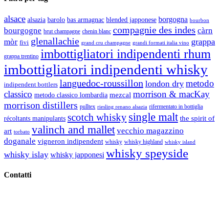
alsace
borgogna
alsazia
barolo
blended japponese
bas armagnac
bourbon
compagnie des indes
bourgogne
càrn
brut champagne
chenin blanc
glenallachie
grappa
mòr
fivi
grandi formati italia vino
grand cru champagne
imbottigliatori indipendenti rhum
grappa trentino
imbottigliatori indipendenti whisky
languedoc-roussillon
metodo
london dry
indipendent bottlers
classico
morrison & macKay
mezcal
metodo classico lombardia
morrison distillers
pulltex
rifermentato in bottiglia
riesling renano alsazia
single malt
scotch whisky
récoltants manipulants
the spirit of
valinch and mallet
vecchio magazzino
art
torbato
doganale
vigneron indipendent
whisky
whisky highland
whisky island
whisky speyside
whisky islay
whisky japponesi
Contatti
Vino Vino di Gaviglio Andrea
C.so S. Gottardo, 13 20136 Milano MI