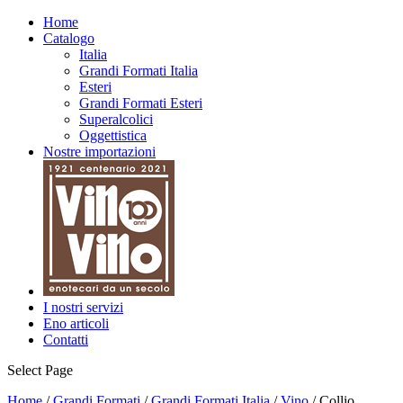
Home
Catalogo
Italia
Grandi Formati Italia
Esteri
Grandi Formati Esteri
Superalcolici
Oggettistica
Nostre importazioni
I nostri servizi
Eno articoli
Contatti
Select Page
Home
/
Grandi Formati
/
Grandi Formati Italia
/
Vino
/ Collio