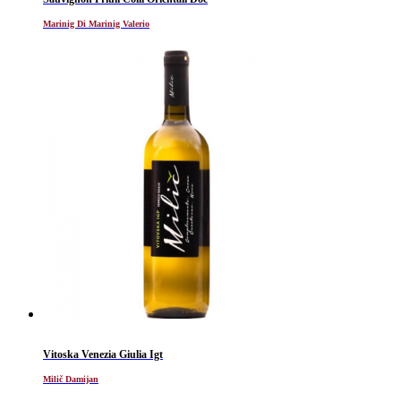
Marinig Di Marinig Valerio
Vitoska Venezia Giulia Igt
Milič Damijan