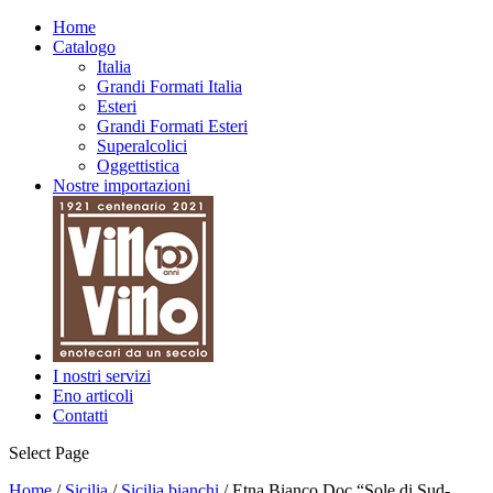
Home
Catalogo
Italia
Grandi Formati Italia
Esteri
Grandi Formati Esteri
Superalcolici
Oggettistica
Nostre importazioni
I nostri servizi
Eno articoli
Contatti
Select Page
Home
/
Sicilia
/
Sicilia bianchi
/ Etna Bianco Doc “Sole di Sud-