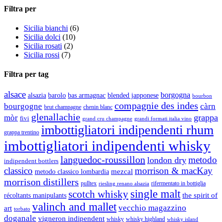
Filtra per
Sicilia bianchi
(6)
Sicilia dolci
(10)
Sicilia rosati
(2)
Sicilia rossi
(7)
Filtra per tag
alsace
borgogna
alsazia
barolo
blended japponese
bas armagnac
bourbon
compagnie des indes
bourgogne
càrn
brut champagne
chenin blanc
glenallachie
grappa
mòr
fivi
grandi formati italia vino
grand cru champagne
imbottigliatori indipendenti rhum
grappa trentino
imbottigliatori indipendenti whisky
languedoc-roussillon
metodo
london dry
indipendent bottlers
classico
morrison & macKay
mezcal
metodo classico lombardia
morrison distillers
pulltex
rifermentato in bottiglia
riesling renano alsazia
single malt
scotch whisky
récoltants manipulants
the spirit of
valinch and mallet
vecchio magazzino
art
torbato
doganale
vigneron indipendent
whisky
whisky highland
whisky island