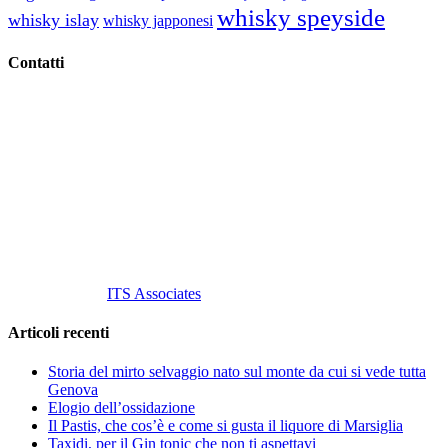
whisky speyside
whisky islay
whisky japponesi
Contatti
Vino Vino di Gaviglio Andrea
C.so S. Gottardo, 13 20136 Milano MI
Tel
. +39 02 58.10.12.39
Cell.
+39 329 711 1014
P. Iva 10847580965
info@vinovinomilano.it
© 2013 Vino Vino di Andrea Gaviglio.
Tutti i diritti riservati.
Customized by
ITS Associates
Articoli recenti
Storia del mirto selvaggio nato sul monte da cui si vede tutta
Genova
Elogio dell’ossidazione
Il Pastis, che cos’è e come si gusta il liquore di Marsiglia
Taxidi, per il Gin tonic che non ti aspettavi