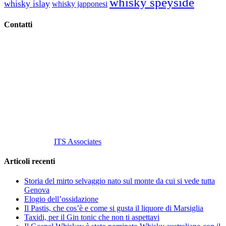
whisky speyside
whisky islay
whisky japponesi
Contatti
Vino Vino di Gaviglio Andrea
C.so S. Gottardo, 13 20136 Milano MI
Tel
. +39 02 58.10.12.39
Cell.
+39 329 711 1014
P. Iva 10847580965
info@vinovinomilano.it
© 2013 Vino Vino di Andrea Gaviglio.
Tutti i diritti riservati.
Customized by
ITS Associates
Articoli recenti
Storia del mirto selvaggio nato sul monte da cui si vede tutta
Genova
Elogio dell’ossidazione
Il Pastis, che cos’è e come si gusta il liquore di Marsiglia
Taxidi, per il Gin tonic che non ti aspettavi