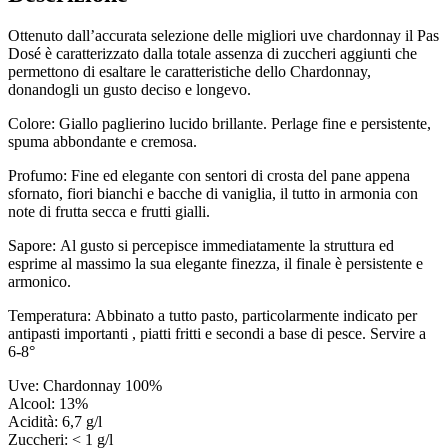
Ottenuto dall’accurata selezione delle migliori uve chardonnay il Pas
Dosé è caratterizzato dalla totale assenza di zuccheri aggiunti che
permettono di esaltare le caratteristiche dello Chardonnay,
donandogli un gusto deciso e longevo.
Colore:
Giallo paglierino lucido brillante. Perlage fine e persistente,
spuma abbondante e cremosa.
Profumo:
Fine ed elegante con sentori di crosta del pane appena
sfornato, fiori bianchi e bacche di vaniglia, il tutto in armonia con
note di frutta secca e frutti gialli.
Sapore:
Al gusto si percepisce immediatamente la struttura ed
esprime al massimo la sua elegante finezza, il finale è persistente e
armonico.
Temperatura:
Abbinato a tutto pasto, particolarmente indicato per
antipasti importanti , piatti fritti e secondi a base di pesce. Servire a
6-8°
Uve:
Chardonnay 100%
Alcool:
13%
Acidità:
6,7 g/l
Zuccheri:
< 1 g/l