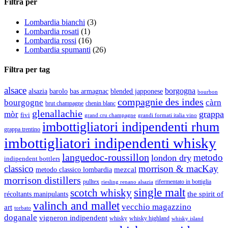
Filtra per
Lombardia bianchi
(3)
Lombardia rosati
(1)
Lombardia rossi
(16)
Lombardia spumanti
(26)
Filtra per tag
alsace
borgogna
alsazia
barolo
blended japponese
bas armagnac
bourbon
compagnie des indes
bourgogne
càrn
brut champagne
chenin blanc
glenallachie
grappa
mòr
fivi
grandi formati italia vino
grand cru champagne
imbottigliatori indipendenti rhum
grappa trentino
imbottigliatori indipendenti whisky
languedoc-roussillon
metodo
london dry
indipendent bottlers
classico
morrison & macKay
mezcal
metodo classico lombardia
morrison distillers
pulltex
rifermentato in bottiglia
riesling renano alsazia
single malt
scotch whisky
récoltants manipulants
the spirit of
valinch and mallet
vecchio magazzino
art
torbato
doganale
vigneron indipendent
whisky
whisky highland
whisky island