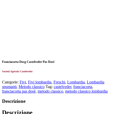
Franciacorta Docg Castelveder Pas Dosè
Società Agricola Castelveder
Categorie:
Fivi
,
Fivi lombardia
,
Freschi
,
Lombardia
,
Lombardia
spumanti
,
Metodo classico
Tag:
castelveder
,
franciacorta
,
franciacorta pas dosè
,
metodo classico
,
metodo classico lombardia
Descrizione
Descrizione