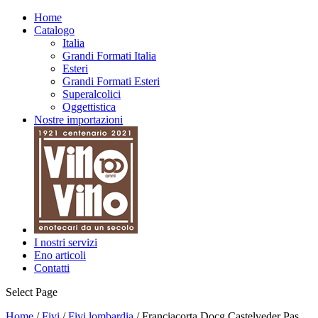
Fresco
Home
Catalogo
Italia
Grandi Formati Italia
Esteri
Grandi Formati Esteri
Superalcolici
Oggettistica
Nostre importazioni
I nostri servizi
Eno articoli
Contatti
Select Page
Home
/
Fivi
/
Fivi lombardia
/ Franciacorta Docg Castelveder Pas