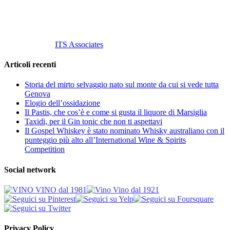
info@vinovinomilano.it
© 2013 Vino Vino di Andrea Gaviglio.
Tutti i diritti riservati.
Customized by
ITS Associates
Articoli recenti
Storia del mirto selvaggio nato sul monte da cui si vede tutta
Genova
Elogio dell’ossidazione
Il Pastis, che cos’è e come si gusta il liquore di Marsiglia
Taxidi, per il Gin tonic che non ti aspettavi
Il Gospel Whiskey è stato nominato Whisky australiano con il
punteggio più alto all’International Wine & Spirits
Competition
Social network
Privacy Policy