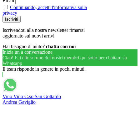
Email
Continuando, accetti l'informativa sulla
privacy
Iscrivendoti alla nostra newsletter rimarrai
aggiornato sui nuovi arrivi
Hai bisogno di aiuto?
chatta con noi
Inizia un a conversazione
Ciao! Fai clic su uno dei nostri membri qui sotto per chattare su
Whatsapp
Il team risponde in genere in pochi minuti.
Vino Vino C.so San Gottardo
Andrea Gaviglio