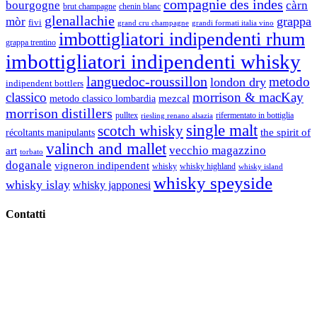
compagnie des indes
bourgogne
càrn
brut champagne
chenin blanc
glenallachie
grappa
mòr
fivi
grandi formati italia vino
grand cru champagne
imbottigliatori indipendenti rhum
grappa trentino
imbottigliatori indipendenti whisky
languedoc-roussillon
metodo
london dry
indipendent bottlers
classico
morrison & macKay
mezcal
metodo classico lombardia
morrison distillers
pulltex
rifermentato in bottiglia
riesling renano alsazia
single malt
scotch whisky
récoltants manipulants
the spirit of
valinch and mallet
vecchio magazzino
art
torbato
doganale
vigneron indipendent
whisky
whisky highland
whisky island
whisky speyside
whisky islay
whisky japponesi
Contatti
Vino Vino di Gaviglio Andrea
C.so S. Gottardo, 13 20136 Milano MI
Tel
. +39 02 58.10.12.39
Cell.
+39 329 711 1014
P. Iva 10847580965