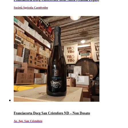
Società Agricola Castelveder
Franciacorta Docg San Cristoforo ND – Non Dosato
Az. Agr. San Cristoforo