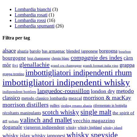
Lombardia bianchi
(3)
Lombardia rosati
(1)
Lombardia rossi
(16)
Lombardia spumanti
(26)
Filtra per tag
alsace
borgogna
alsazia
barolo
blended japponese
bas armagnac
bourbon
compagnie des indes
bourgogne
càrn
brut champagne
chenin blanc
glenallachie
grappa
mòr
fivi
grandi formati italia vino
grand cru champagne
imbottigliatori indipendenti rhum
grappa trentino
imbottigliatori indipendenti whisky
languedoc-roussillon
metodo
london dry
indipendent bottlers
classico
morrison & macKay
mezcal
metodo classico lombardia
morrison distillers
pulltex
rifermentato in bottiglia
riesling renano alsazia
single malt
scotch whisky
récoltants manipulants
the spirit of
valinch and mallet
vecchio magazzino
art
torbato
doganale
vigneron indipendent
whisky
whisky highland
whisky island
whisky speyside
whisky islay
whisky japponesi