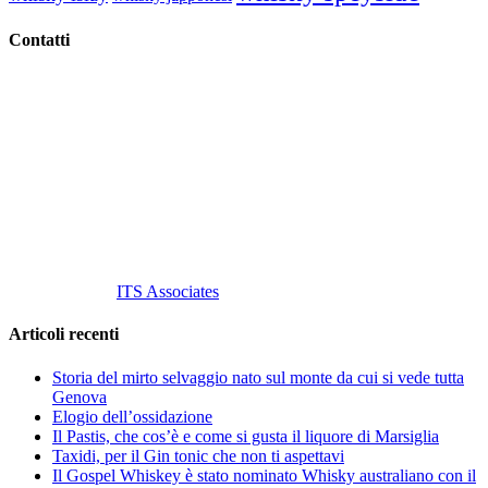
Contatti
Vino Vino di Gaviglio Andrea
C.so S. Gottardo, 13 20136 Milano MI
Tel
. +39 02 58.10.12.39
Cell.
+39 329 711 1014
P. Iva 10847580965
info@vinovinomilano.it
© 2013 Vino Vino di Andrea Gaviglio.
Tutti i diritti riservati.
Customized by
ITS Associates
Articoli recenti
Storia del mirto selvaggio nato sul monte da cui si vede tutta
Genova
Elogio dell’ossidazione
Il Pastis, che cos’è e come si gusta il liquore di Marsiglia
Taxidi, per il Gin tonic che non ti aspettavi
Il Gospel Whiskey è stato nominato Whisky australiano con il