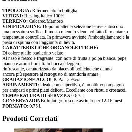
TIPOLOGIA:
Rifermentato in bottiglia
VITIGNI:
Riesling Italico 100%
TERRENO:
Calcareo/Marnoso
VINIFICAZIONE:
Dopo un’attenta selezione le uve subiscono
una pressatura soffice. Il mosto ottenuto viene poi fatto fermentare a
temperatura controllata. In primavera avviene l’imbottigliamento e la
presa di spuma con l’aggiunta di lieviti.
CARATTERISTICHE ORGANOLETTICHE:
Di colore giallo paglierino velato.
Al naso è fresco e fragrante, con note di frutta a polpa bianca, pepe
bianco e aromi floreali. In bocca è leggero,
rinfrescante, caratterizzato da piacevoli bollicine che danno
ancora più spessore al retrogusto di mandorla amara.
GRADAZIONE ALCOLICA:
12 %vol.
ABBINAMENTI:
Ideale come aperitivo, è un ottimo compagno
per antipasti e primi piatti delicati. Eccellente con risotti e crostacei.
TEMPERATURA DI SERVZIO:
6-8°C.
CONSERVAZIONE:
In luogo fresco e asciutto per 12-16 mesi.
FORMATO:
0,75 l.
Prodotti Correlati