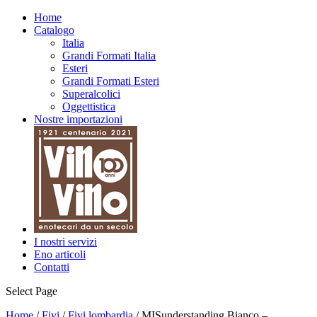
Biologico
Home
Catalogo
Italia
Grandi Formati Italia
Esteri
Grandi Formati Esteri
Superalcolici
Oggettistica
Nostre importazioni
I nostri servizi
Eno articoli
Contatti
Select Page
Home
/
Fivi
/
Fivi lombardia
/ MISunderstanding Bianco –