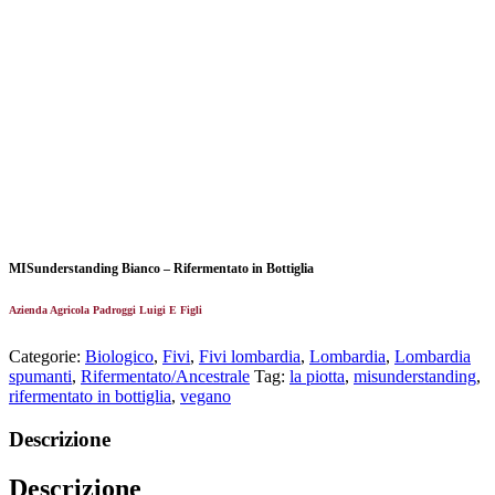
MISunderstanding Bianco – Rifermentato in Bottiglia
Azienda Agricola Padroggi Luigi E Figli
Categorie:
Biologico
,
Fivi
,
Fivi lombardia
,
Lombardia
,
Lombardia
spumanti
,
Rifermentato/Ancestrale
Tag:
la piotta
,
misunderstanding
,
rifermentato in bottiglia
,
vegano
Descrizione
Descrizione