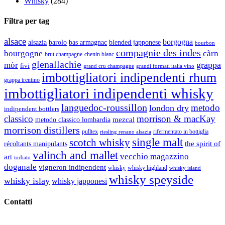
Whisky
(284)
Filtra per tag
alsace
borgogna
alsazia
barolo
blended japponese
bas armagnac
bourbon
compagnie des indes
bourgogne
càrn
brut champagne
chenin blanc
glenallachie
grappa
mòr
fivi
grandi formati italia vino
grand cru champagne
imbottigliatori indipendenti rhum
grappa trentino
imbottigliatori indipendenti whisky
languedoc-roussillon
metodo
london dry
indipendent bottlers
classico
morrison & macKay
mezcal
metodo classico lombardia
morrison distillers
pulltex
rifermentato in bottiglia
riesling renano alsazia
single malt
scotch whisky
récoltants manipulants
the spirit of
valinch and mallet
vecchio magazzino
art
torbato
doganale
vigneron indipendent
whisky
whisky highland
whisky island
whisky speyside
whisky islay
whisky japponesi
Contatti
Vino Vino di Gaviglio Andrea