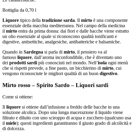
Bottiglia da 0,70 l
Liquore
tipico della
tradizione sarda
. Il
mirto
è una componente
essenziale della macchia mediterranea. Nel campo della medicina
il
mirto
entra da prima donna: dai fiori e dalle bacche viene estratto
un olio essenziale al quale si riconoscono qualità tonificanti e
digestive, antisettiche, analgesiche, antibatteriche e balsamiche.
Quando in
Sardegna
si parla di
mirto
, il pensiero va al
famoso
liquore
, dall’aroma inconfondibile, che è diventato uno
dei
prodotti sardi
più conosciuti nel mondo. Nell’
isola
ogni menù
che si rispetti prevede, a fine pasto, un bicchierino di
mirto
, cui
vengono riconosciute le migliori qualità di un buon
digestivo
.
Mirto rosso – Spirito Sardo – Liquori sardi
Come si ottiene:
Il
liquore
si ottiene dall’infusione a freddo delle bacche in una
soluzione alcolica. Dopo una lunga macerazione il liquido viene
filtrato e diluito con uno sciroppo di acqua e zucchero (qualcuno usa
il
miele
); questi ingredienti garantiranno il giusto grado di alcolicità e
di dolcezza.