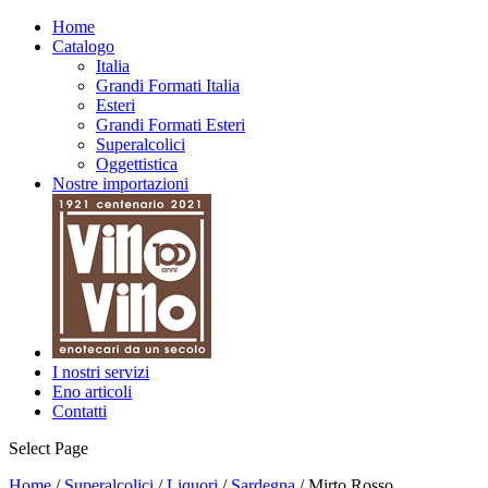
Home
Catalogo
Italia
Grandi Formati Italia
Esteri
Grandi Formati Esteri
Superalcolici
Oggettistica
Nostre importazioni
I nostri servizi
Eno articoli
Contatti
Select Page
Home
/
Superalcolici
/
Liquori
/
Sardegna
/ Mirto Rosso