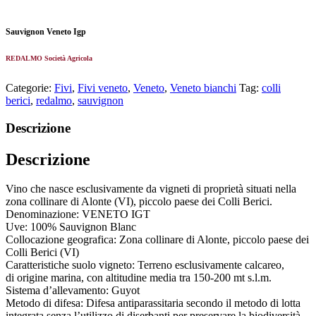
Sauvignon Veneto Igp
REDALMO Società Agricola
Categorie:
Fivi
,
Fivi veneto
,
Veneto
,
Veneto bianchi
Tag:
colli
berici
,
redalmo
,
sauvignon
Descrizione
Descrizione
Vino che nasce esclusivamente da vigneti di proprietà situati nella
zona collinare di Alonte (VI), piccolo paese dei Colli Berici.
Denominazione: VENETO IGT
Uve: 100% Sauvignon Blanc
Collocazione geografica: Zona collinare di Alonte, piccolo paese dei
Colli Berici (VI)
Caratteristiche suolo vigneto: Terreno esclusivamente calcareo,
di origine marina, con altitudine media tra 150-200 mt s.l.m.
Sistema d’allevamento: Guyot
Metodo di difesa: Difesa antiparassitaria secondo il metodo di lotta
integrata senza l’utilizzo di diserbanti per preservare la biodiversità