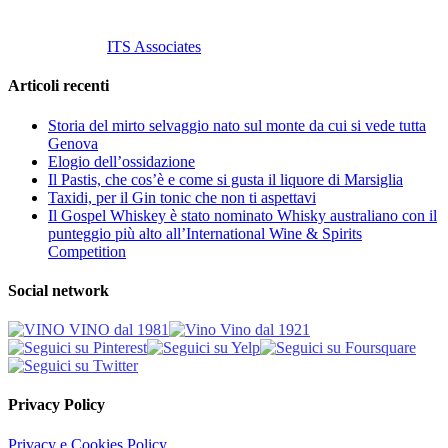
Tutti i diritti riservati.
Customized by
ITS Associates
Articoli recenti
Storia del mirto selvaggio nato sul monte da cui si vede tutta
Genova
Elogio dell’ossidazione
Il Pastis, che cos’è e come si gusta il liquore di Marsiglia
Taxidi, per il Gin tonic che non ti aspettavi
Il Gospel Whiskey è stato nominato Whisky australiano con il
punteggio più alto all’International Wine & Spirits
Competition
Social network
Privacy Policy
Privacy e Cookies Policy