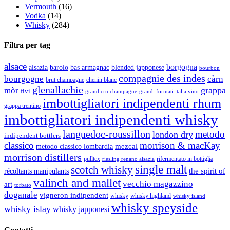
Vermouth
(16)
Vodka
(14)
Whisky
(284)
Filtra per tag
alsace
borgogna
alsazia
barolo
blended japponese
bas armagnac
bourbon
compagnie des indes
bourgogne
càrn
brut champagne
chenin blanc
glenallachie
grappa
mòr
fivi
grandi formati italia vino
grand cru champagne
imbottigliatori indipendenti rhum
grappa trentino
imbottigliatori indipendenti whisky
languedoc-roussillon
metodo
london dry
indipendent bottlers
classico
morrison & macKay
mezcal
metodo classico lombardia
morrison distillers
pulltex
rifermentato in bottiglia
riesling renano alsazia
single malt
scotch whisky
récoltants manipulants
the spirit of
valinch and mallet
vecchio magazzino
art
torbato
doganale
vigneron indipendent
whisky
whisky highland
whisky island
whisky speyside
whisky islay
whisky japponesi