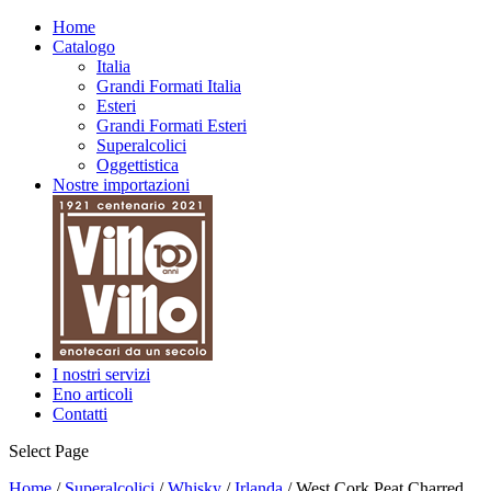
Home
Catalogo
Italia
Grandi Formati Italia
Esteri
Grandi Formati Esteri
Superalcolici
Oggettistica
Nostre importazioni
I nostri servizi
Eno articoli
Contatti
Select Page
Home
/
Superalcolici
/
Whisky
/
Irlanda
/ West Cork Peat Charred