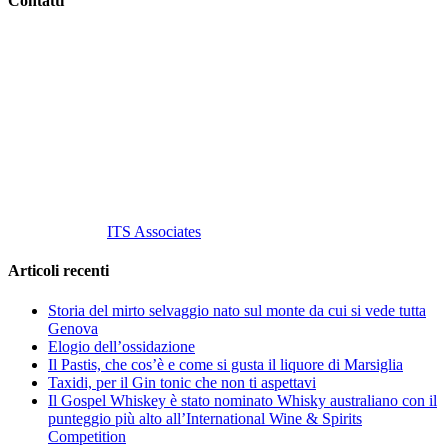
Contatti
Vino Vino di Gaviglio Andrea
C.so S. Gottardo, 13 20136 Milano MI
Tel
. +39 02 58.10.12.39
Cell.
+39 329 711 1014
P. Iva 10847580965
info@vinovinomilano.it
© 2013 Vino Vino di Andrea Gaviglio.
Tutti i diritti riservati.
Customized by
ITS Associates
Articoli recenti
Storia del mirto selvaggio nato sul monte da cui si vede tutta
Genova
Elogio dell’ossidazione
Il Pastis, che cos’è e come si gusta il liquore di Marsiglia
Taxidi, per il Gin tonic che non ti aspettavi
Il Gospel Whiskey è stato nominato Whisky australiano con il
punteggio più alto all’International Wine & Spirits
Competition