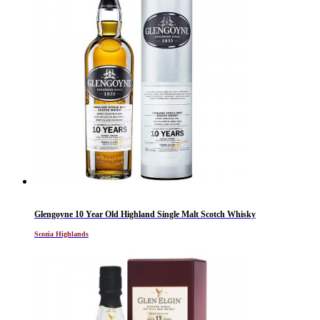
Glengoyne 10 Year Old Highland Single Malt Scotch Whisky
Scozia Highlands