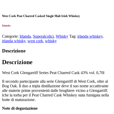
West Cork Peat Charred Casked Single Malt Irish Whiskey
Irlanda
Categorie:
Irlanda
,
Superalcolici
,
Whisky
Tag:
irlanda whiskey
,
irlanda whisky
,
west cork
,
whisky
Descrizione
Descrizione
West Cork Glengarriff Series Peat Charred Cask 43% vol. 0,70l
Il secondo partecipante alla serie Glengarriff di West Cork, oltre al
Bog Oak. Il duo a tripla distillazione deve il suo nome accattivante
alle materie prime provenienti dalle brughiere vicino a Glengarriff.
lche la torba per il Peat Charred Cask Whiskey stata fumigata nella
botte di maturazione.
Note di degustazione