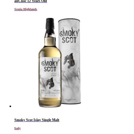
anCnoc 12 Years Old
Scozia Highlands
Smoky Scot Islay Single Malt
Isaly