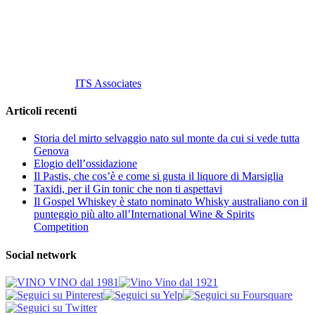
P. Iva 10847580965
info@vinovinomilano.it
© 2013 Vino Vino di Andrea Gaviglio.
Tutti i diritti riservati.
Customized by
ITS Associates
Articoli recenti
Storia del mirto selvaggio nato sul monte da cui si vede tutta
Genova
Elogio dell’ossidazione
Il Pastis, che cos’è e come si gusta il liquore di Marsiglia
Taxidi, per il Gin tonic che non ti aspettavi
Il Gospel Whiskey è stato nominato Whisky australiano con il
punteggio più alto all’International Wine & Spirits
Competition
Social network