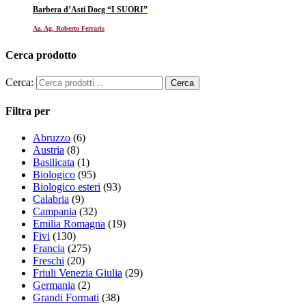
Barbera d’Asti Docg “I SUORI”
Az. Ag. Roberto Ferraris
Cerca prodotto
Cerca:
Filtra per
Abruzzo
(6)
Austria
(8)
Basilicata
(1)
Biologico
(95)
Biologico esteri
(93)
Calabria
(9)
Campania
(32)
Emilia Romagna
(19)
Fivi
(130)
Francia
(275)
Freschi
(20)
Friuli Venezia Giulia
(29)
Germania
(2)
Grandi Formati
(38)