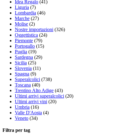
Idea Regalo
(41)
Liguria
(7)
Lombardia
(46)
Marche
(27)
Molise
(2)
Nostre importazioni
(326)
Oggettistica
(24)
Piemonte
(79)
Portogallo
(15)
Puglia
(19)
Sardegna
(29)
Sicilia
(25)
Slovenia
(11)
Spagna
(9)
Superalcolici
(738)
Toscana
(40)
Trentino Alto Adige
(43)
Ultimi arrivi superalcolici
(20)
Ultimi arrivi vini
(20)
Umbria
(16)
Valle D'Aosta
(4)
Veneto
(34)
Filtra per tag