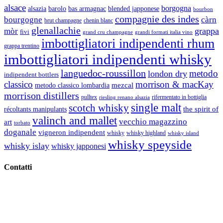
alsace
borgogna
alsazia
barolo
blended japponese
bas armagnac
bourbon
compagnie des indes
bourgogne
càrn
brut champagne
chenin blanc
glenallachie
grappa
mòr
fivi
grandi formati italia vino
grand cru champagne
imbottigliatori indipendenti rhum
grappa trentino
imbottigliatori indipendenti whisky
languedoc-roussillon
metodo
london dry
indipendent bottlers
classico
morrison & macKay
mezcal
metodo classico lombardia
morrison distillers
pulltex
rifermentato in bottiglia
riesling renano alsazia
single malt
scotch whisky
récoltants manipulants
the spirit of
valinch and mallet
vecchio magazzino
art
torbato
doganale
vigneron indipendent
whisky
whisky highland
whisky island
whisky speyside
whisky islay
whisky japponesi
Contatti
Vino Vino di Gaviglio Andrea
C.so S. Gottardo, 13 20136 Milano MI
Tel
. +39 02 58.10.12.39
Cell.
+39 329 711 1014