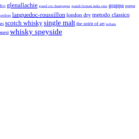
glenallachie
grappa
fivi
grandi formati italia vino
grappa
grand cru champagne
languedoc-roussillon
metodo classico
london dry
ottlers
single malt
scotch whisky
nts
the spirit of art
torbato
whisky speyside
onesi