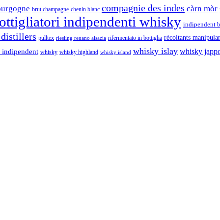
compagnie des indes
ourgogne
càrn mòr
brut champagne
chenin blanc
ttigliatori indipendenti whisky
indipendent b
distillers
récoltants manipula
pulltex
rifermentato in bottiglia
riesling renano alsazia
whisky islay
whisky japp
 indipendent
whisky
whisky highland
whisky island