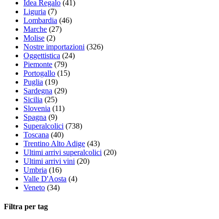
Idea Regalo
(41)
Liguria
(7)
Lombardia
(46)
Marche
(27)
Molise
(2)
Nostre importazioni
(326)
Oggettistica
(24)
Piemonte
(79)
Portogallo
(15)
Puglia
(19)
Sardegna
(29)
Sicilia
(25)
Slovenia
(11)
Spagna
(9)
Superalcolici
(738)
Toscana
(40)
Trentino Alto Adige
(43)
Ultimi arrivi superalcolici
(20)
Ultimi arrivi vini
(20)
Umbria
(16)
Valle D'Aosta
(4)
Veneto
(34)
Filtra per tag