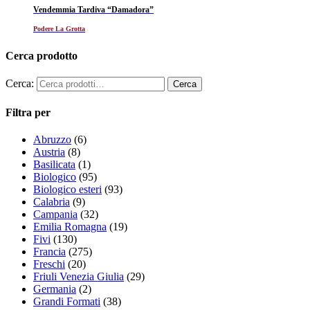
Vendemmia Tardiva “Damadora”
Podere La Grotta
Cerca prodotto
Cerca:
Filtra per
Abruzzo
(6)
Austria
(8)
Basilicata
(1)
Biologico
(95)
Biologico esteri
(93)
Calabria
(9)
Campania
(32)
Emilia Romagna
(19)
Fivi
(130)
Francia
(275)
Freschi
(20)
Friuli Venezia Giulia
(29)
Germania
(2)
Grandi Formati
(38)