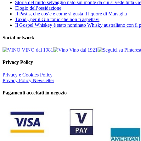
Storia del mirto selvaggio nato sul monte da cui si vede tutta 
Elogio dell’ossidazione
Il Pastis, che cos’è e come si gusta il liquore di Marsiglia
Taxidi, per il Gin tonic che non ti aspettavi
Il Gospel Whiskey è stato nominato Whisky australiano con il p
Social network
Privacy Policy
Privacy e Cookies Policy
Privacy Policy Newsletter
Pagamenti accettati in negozio