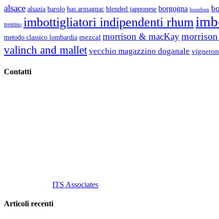
alsace
b
borgogna
alsazia
barolo
blended japponese
bas armagnac
bourbon
imbo
imbottigliatori indipendenti rhum
trentino
morrison 
morrison & macKay
mezcal
metodo classico lombardia
valinch and mallet
vecchio magazzino doganale
vigneron
Contatti
Vino Vino di Gaviglio Andrea
C.so S. Gottardo, 13 20136 Milano MI
Tel
. +39 02 58.10.12.39
Cell.
+39 329 711 1014
P. Iva 10847580965
info@vinovinomilano.it
© 2013 Vino Vino di Andrea Gaviglio.
Tutti i diritti riservati.
Customized by
ITS Associates
Articoli recenti