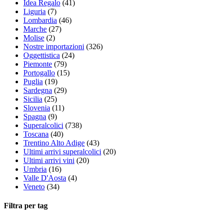
Idea Regalo
(41)
Liguria
(7)
Lombardia
(46)
Marche
(27)
Molise
(2)
Nostre importazioni
(326)
Oggettistica
(24)
Piemonte
(79)
Portogallo
(15)
Puglia
(19)
Sardegna
(29)
Sicilia
(25)
Slovenia
(11)
Spagna
(9)
Superalcolici
(738)
Toscana
(40)
Trentino Alto Adige
(43)
Ultimi arrivi superalcolici
(20)
Ultimi arrivi vini
(20)
Umbria
(16)
Valle D'Aosta
(4)
Veneto
(34)
Filtra per tag