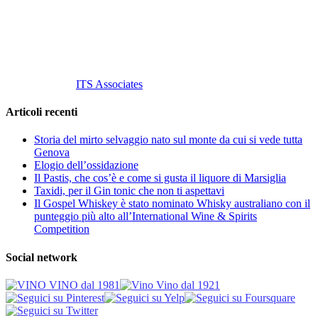
P. Iva 10847580965
info@vinovinomilano.it
© 2013 Vino Vino di Andrea Gaviglio.
Tutti i diritti riservati.
Customized by
ITS Associates
Articoli recenti
Storia del mirto selvaggio nato sul monte da cui si vede tutta
Genova
Elogio dell’ossidazione
Il Pastis, che cos’è e come si gusta il liquore di Marsiglia
Taxidi, per il Gin tonic che non ti aspettavi
Il Gospel Whiskey è stato nominato Whisky australiano con il
punteggio più alto all’International Wine & Spirits
Competition
Social network