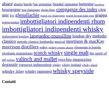
alsace
borgogna
alsazia
barolo
blended japponese
bas armagnac
bourbon
compagnie des indes
bourgogne
càrn
brut champagne
chenin blanc
glenallachie
grappa
mòr
fivi
grandi formati italia vino
grand cru champagne
imbottigliatori indipendenti rhum
grappa trentino
imbottigliatori indipendenti whisky
languedoc-roussillon
metodo
london dry
indipendent bottlers
classico
morrison & macKay
mezcal
metodo classico lombardia
morrison distillers
pulltex
rifermentato in bottiglia
riesling renano alsazia
single malt
scotch whisky
récoltants manipulants
the spirit of
valinch and mallet
vecchio magazzino
art
torbato
doganale
vigneron indipendent
whisky
whisky highland
whisky island
whisky speyside
whisky islay
whisky japponesi
Contatti
Vino Vino di Gaviglio Andrea
C.so S. Gottardo, 13 20136 Milano MI
Tel
. +39 02 58.10.12.39
Cell.
+39 329 711 1014