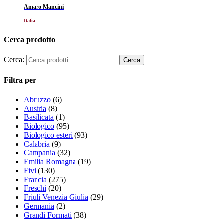
Amaro Mancini
Italia
Cerca prodotto
Cerca:
Filtra per
Abruzzo
(6)
Austria
(8)
Basilicata
(1)
Biologico
(95)
Biologico esteri
(93)
Calabria
(9)
Campania
(32)
Emilia Romagna
(19)
Fivi
(130)
Francia
(275)
Freschi
(20)
Friuli Venezia Giulia
(29)
Germania
(2)
Grandi Formati
(38)