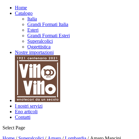
Home
Catalogo
Italia
Grandi Formati Italia
Esteri
Grandi Formati Esteri
Superalcolici
Oggettistica
Nostre importazioni
I nostri servizi
Eno articoli
Contatti
Select Page
Home
/
Superalcolici
/
Amaro
/
Lombardia
/ Amaro Mancini