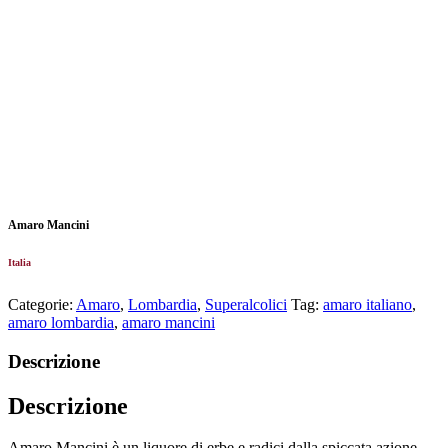
Amaro Mancini
Italia
Categorie:
Amaro
,
Lombardia
,
Superalcolici
Tag:
amaro italiano
,
amaro lombardia
,
amaro mancini
Descrizione
Descrizione
Amaro Mancini è un liquore di erbe e radici dalla spiccata azione