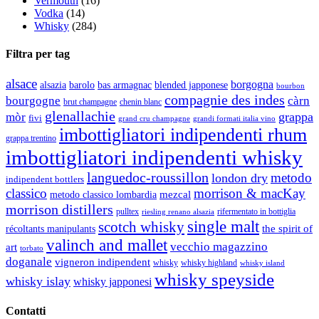
Vermouth
(16)
Vodka
(14)
Whisky
(284)
Filtra per tag
alsace
borgogna
alsazia
barolo
blended japponese
bas armagnac
bourbon
compagnie des indes
bourgogne
càrn
brut champagne
chenin blanc
glenallachie
grappa
mòr
fivi
grandi formati italia vino
grand cru champagne
imbottigliatori indipendenti rhum
grappa trentino
imbottigliatori indipendenti whisky
languedoc-roussillon
metodo
london dry
indipendent bottlers
classico
morrison & macKay
mezcal
metodo classico lombardia
morrison distillers
pulltex
rifermentato in bottiglia
riesling renano alsazia
single malt
scotch whisky
récoltants manipulants
the spirit of
valinch and mallet
vecchio magazzino
art
torbato
doganale
vigneron indipendent
whisky
whisky highland
whisky island
whisky speyside
whisky islay
whisky japponesi
Contatti