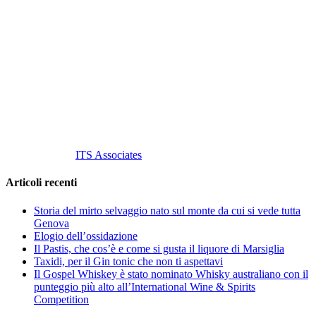
Vino Vino di Gaviglio Andrea
C.so S. Gottardo, 13 20136 Milano MI
Tel
. +39 02 58.10.12.39
Cell.
+39 329 711 1014
P. Iva 10847580965
info@vinovinomilano.it
© 2013 Vino Vino di Andrea Gaviglio.
Tutti i diritti riservati.
Customized by
ITS Associates
Articoli recenti
Storia del mirto selvaggio nato sul monte da cui si vede tutta
Genova
Elogio dell’ossidazione
Il Pastis, che cos’è e come si gusta il liquore di Marsiglia
Taxidi, per il Gin tonic che non ti aspettavi
Il Gospel Whiskey è stato nominato Whisky australiano con il
punteggio più alto all’International Wine & Spirits
Competition