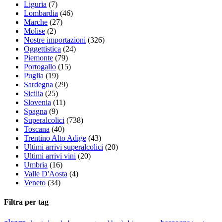
Liguria
(7)
Lombardia
(46)
Marche
(27)
Molise
(2)
Nostre importazioni
(326)
Oggettistica
(24)
Piemonte
(79)
Portogallo
(15)
Puglia
(19)
Sardegna
(29)
Sicilia
(25)
Slovenia
(11)
Spagna
(9)
Superalcolici
(738)
Toscana
(40)
Trentino Alto Adige
(43)
Ultimi arrivi superalcolici
(20)
Ultimi arrivi vini
(20)
Umbria
(16)
Valle D'Aosta
(4)
Veneto
(34)
Filtra per tag