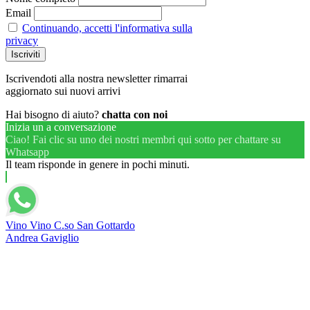
Email
Continuando, accetti l'informativa sulla
privacy
Iscrivendoti alla nostra newsletter rimarrai
aggiornato sui nuovi arrivi
Hai bisogno di aiuto?
chatta con noi
Inizia un a conversazione
Ciao! Fai clic su uno dei nostri membri qui sotto per chattare su
Whatsapp
Il team risponde in genere in pochi minuti.
Vino Vino C.so San Gottardo
Andrea Gaviglio