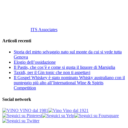
info@vinovinomilano.it
© 2013 Vino Vino di Andrea Gaviglio.
Tutti i diritti riservati.
Customized by
ITS Associates
Articoli recenti
Storia del mirto selvaggio nato sul monte da cui si vede tutta
Genova
Elogio dell’ossidazione
Il Pastis, che cos’è e come si gusta il liquore di Marsiglia
Taxidi, per il Gin tonic che non ti aspettavi
Il Gospel Whiskey è stato nominato Whisky australiano con il
punteggio più alto all’International Wine & Spirits
Competition
Social network