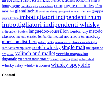
alsace
borgogna
alsazia
barolo
blended japponese
bas armagnac
bourbon
compagnie des indes
bourgogne
càrn
brut champagne
chenin blanc
glenallachie
grappa
mòr
fivi
grandi formati italia vino
grand cru champagne
imbottigliatori indipendenti rhum
grappa trentino
imbottigliatori indipendenti whisky
languedoc-roussillon
metodo
london dry
indipendent bottlers
classico
morrison & macKay
mezcal
metodo classico lombardia
morrison distillers
pulltex
rifermentato in bottiglia
riesling renano alsazia
single malt
scotch whisky
récoltants manipulants
the spirit of
valinch and mallet
vecchio magazzino
art
torbato
doganale
vigneron indipendent
whisky
whisky highland
whisky island
whisky speyside
whisky islay
whisky japponesi
Contatti
Vino Vino di Gaviglio Andrea
C.so S. Gottardo, 13 20136 Milano MI
Tel
. +39 02 58.10.12.39
Cell.
+39 329 711 1014
P. Iva 10847580965