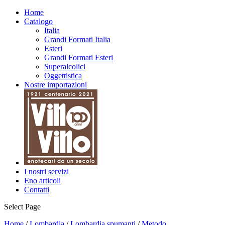
Biologico
Home
Catalogo
Italia
Grandi Formati Italia
Esteri
Grandi Formati Esteri
Superalcolici
Oggettistica
Nostre importazioni
I nostri servizi
Eno articoli
Contatti
Select Page
Home
/
Lombardia
/
Lombardia spumanti
/
Metodo