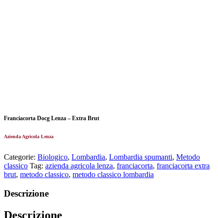
Franciacorta Docg Lenza – Extra Brut
Azienda Agricola Lenza
Categorie:
Biologico
,
Lombardia
,
Lombardia spumanti
,
Metodo
classico
Tag:
azienda agricola lenza
,
franciacorta
,
franciacorta extra
brut
,
metodo classico
,
metodo classico lombardia
Descrizione
Descrizione