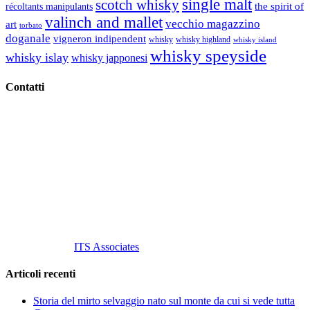
single malt
scotch whisky
récoltants manipulants
the spirit of
valinch and mallet
vecchio magazzino
art
torbato
doganale
vigneron indipendent
whisky
whisky highland
whisky island
whisky speyside
whisky islay
whisky japponesi
Contatti
Vino Vino di Gaviglio Andrea
C.so S. Gottardo, 13 20136 Milano MI
Tel
. +39 02 58.10.12.39
Cell.
+39 329 711 1014
P. Iva 10847580965
info@vinovinomilano.it
© 2013 Vino Vino di Andrea Gaviglio.
Tutti i diritti riservati.
Customized by
ITS Associates
Articoli recenti
Storia del mirto selvaggio nato sul monte da cui si vede tutta