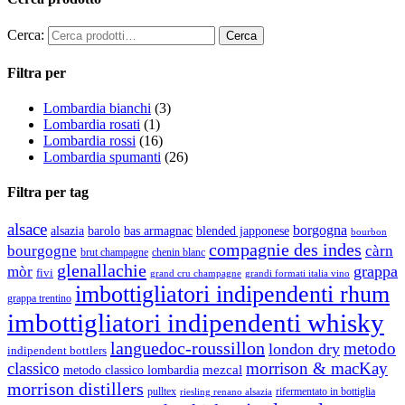
Cerca:
Filtra per
Lombardia bianchi
(3)
Lombardia rosati
(1)
Lombardia rossi
(16)
Lombardia spumanti
(26)
Filtra per tag
alsace
borgogna
alsazia
barolo
blended japponese
bas armagnac
bourbon
compagnie des indes
bourgogne
càrn
brut champagne
chenin blanc
glenallachie
grappa
mòr
fivi
grandi formati italia vino
grand cru champagne
imbottigliatori indipendenti rhum
grappa trentino
imbottigliatori indipendenti whisky
languedoc-roussillon
metodo
london dry
indipendent bottlers
classico
morrison & macKay
mezcal
metodo classico lombardia
morrison distillers
pulltex
rifermentato in bottiglia
riesling renano alsazia