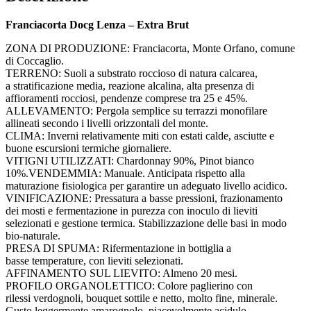
Franciacorta Docg Lenza – Extra Brut
ZONA DI PRODUZIONE: Franciacorta, Monte Orfano, comune
di Coccaglio.
TERRENO: Suoli a substrato roccioso di natura calcarea,
a stratificazione media, reazione alcalina, alta presenza di
affioramenti rocciosi, pendenze comprese tra 25 e 45%.
ALLEVAMENTO: Pergola semplice su terrazzi monofilare
allineati secondo i livelli orizzontali del monte.
CLIMA: Inverni relativamente miti con estati calde, asciutte e
buone escursioni termiche giornaliere.
VITIGNI UTILIZZATI: Chardonnay 90%, Pinot bianco
10%.VENDEMMIA: Manuale. Anticipata rispetto alla
maturazione fisiologica per garantire un adeguato livello acidico.
VINIFICAZIONE: Pressatura a basse pressioni, frazionamento
dei mosti e fermentazione in purezza con inoculo di lieviti
selezionati e gestione termica. Stabilizzazione delle basi in modo
bio-naturale.
PRESA DI SPUMA: Rifermentazione in bottiglia a
basse temperature, con lieviti selezionati.
AFFINAMENTO SUL LIEVITO: Almeno 20 mesi.
PROFILO ORGANOLETTICO: Colore paglierino con
rilessi verdognoli, bouquet sottile e netto, molto fine, minerale.
Gusto leggermente amarognolo, piacevolmente acidulo,