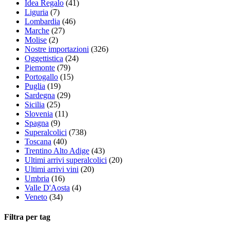
Idea Regalo
(41)
Liguria
(7)
Lombardia
(46)
Marche
(27)
Molise
(2)
Nostre importazioni
(326)
Oggettistica
(24)
Piemonte
(79)
Portogallo
(15)
Puglia
(19)
Sardegna
(29)
Sicilia
(25)
Slovenia
(11)
Spagna
(9)
Superalcolici
(738)
Toscana
(40)
Trentino Alto Adige
(43)
Ultimi arrivi superalcolici
(20)
Ultimi arrivi vini
(20)
Umbria
(16)
Valle D'Aosta
(4)
Veneto
(34)
Filtra per tag