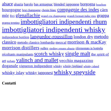
alsace
borgogna
alsazia
barolo
blended japponese
bas armagnac
bourbon
compagnie des indes
bourgogne
càrn
brut champagne
chenin blanc
glenallachie
grappa
mòr
fivi
grandi formati italia vino
grand cru champagne
imbottigliatori indipendenti rhum
grappa trentino
imbottigliatori indipendenti whisky
languedoc-roussillon
metodo
london dry
indipendent bottlers
classico
morrison & macKay
mezcal
metodo classico lombardia
morrison distillers
pulltex
rifermentato in bottiglia
riesling renano alsazia
single malt
scotch whisky
récoltants manipulants
the spirit of
valinch and mallet
vecchio magazzino
art
torbato
doganale
vigneron indipendent
whisky
whisky highland
whisky island
whisky speyside
whisky islay
whisky japponesi
Contatti
Vino Vino di Gaviglio Andrea
C.so S. Gottardo, 13 20136 Milano MI
Tel
. +39 02 58.10.12.39
Cell.
+39 329 711 1014