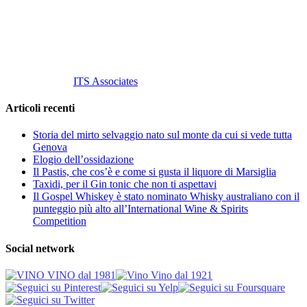
P. Iva 10847580965
info@vinovinomilano.it
© 2013 Vino Vino di Andrea Gaviglio.
Tutti i diritti riservati.
Customized by
ITS Associates
Articoli recenti
Storia del mirto selvaggio nato sul monte da cui si vede tutta
Genova
Elogio dell’ossidazione
Il Pastis, che cos’è e come si gusta il liquore di Marsiglia
Taxidi, per il Gin tonic che non ti aspettavi
Il Gospel Whiskey è stato nominato Whisky australiano con il
punteggio più alto all’International Wine & Spirits
Competition
Social network