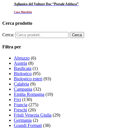
Aglianico del Vulture Doc “Portale Adduca”
Casa Maschito
Cerca prodotto
Cerca:
Filtra per
Abruzzo
(6)
Austria
(8)
Basilicata
(1)
Biologico
(95)
Biologico esteri
(93)
Calabria
(9)
Campania
(32)
Emilia Romagna
(19)
Fivi
(130)
Francia
(275)
Freschi
(20)
Friuli Venezia Giulia
(29)
Germania
(2)
Grandi Formati
(38)