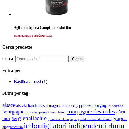
Aglianico Irpinia Campi Taurasini Doc
Borgodangelo Società Agricola
Cerca prodotto
Cerca:
Filtra per
Basilicata rossi
(1)
Filtra per tag
alsace
borgogna
alsazia
barolo
blended japponese
bas armagnac
bourbon
compagnie des indes
bourgogne
càrn
brut champagne
chenin blanc
glenallachie
grappa
mòr
fivi
grandi formati italia vino
grand cru champagne
imbottigliatori indipendenti rhum
grappa trentino