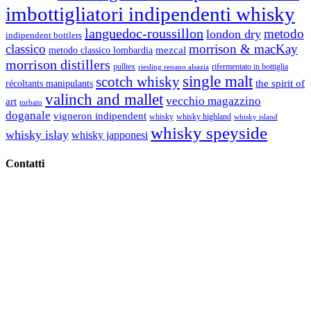
imbottigliatori indipendenti whisky
languedoc-roussillon
metodo
london dry
indipendent bottlers
classico
morrison & macKay
mezcal
metodo classico lombardia
morrison distillers
pulltex
rifermentato in bottiglia
riesling renano alsazia
single malt
scotch whisky
récoltants manipulants
the spirit of
valinch and mallet
vecchio magazzino
art
torbato
doganale
vigneron indipendent
whisky
whisky highland
whisky island
whisky speyside
whisky islay
whisky japponesi
Contatti
Vino Vino di Gaviglio Andrea
C.so S. Gottardo, 13 20136 Milano MI
Tel
. +39 02 58.10.12.39
Cell.
+39 329 711 1014
P. Iva 10847580965
info@vinovinomilano.it
© 2013 Vino Vino di Andrea Gaviglio.
Tutti i diritti riservati.