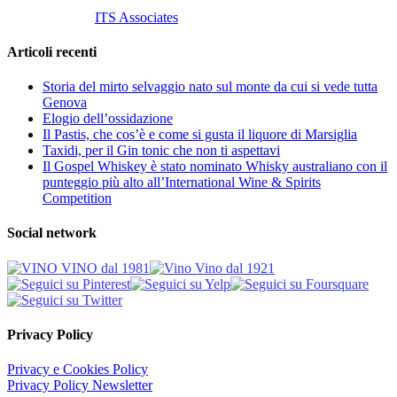
Customized by
ITS Associates
Articoli recenti
Storia del mirto selvaggio nato sul monte da cui si vede tutta
Genova
Elogio dell’ossidazione
Il Pastis, che cos’è e come si gusta il liquore di Marsiglia
Taxidi, per il Gin tonic che non ti aspettavi
Il Gospel Whiskey è stato nominato Whisky australiano con il
punteggio più alto all’International Wine & Spirits
Competition
Social network
Privacy Policy
Privacy e Cookies Policy
Privacy Policy Newsletter