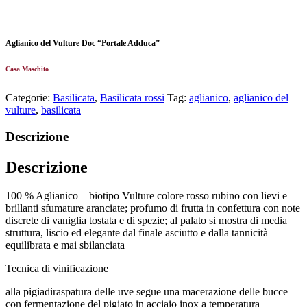
Aglianico del Vulture Doc “Portale Adduca”
Casa Maschito
Categorie:
Basilicata
,
Basilicata rossi
Tag:
aglianico
,
aglianico del
vulture
,
basilicata
Descrizione
Descrizione
100 % Aglianico – biotipo Vulture colore rosso rubino con lievi e
brillanti sfumature aranciate; profumo di frutta in confettura con note
discrete di vaniglia tostata e di spezie; al palato si mostra di media
struttura, liscio ed elegante dal finale asciutto e dalla tannicità
equilibrata e mai sbilanciata
Tecnica di vinificazione
alla pigiadiraspatura delle uve segue una macerazione delle bucce
con fermentazione del pigiato in acciaio inox a temperatura