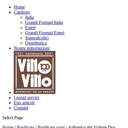
Home
Catalogo
Italia
Grandi Formati Italia
Esteri
Grandi Formati Esteri
Superalcolici
Oggettistica
Nostre importazioni
I nostri servizi
Eno articoli
Contatti
Select Page
Home
/
Basilicata
/
Basilicata rossi
/ Aglianico del Vulture Doc