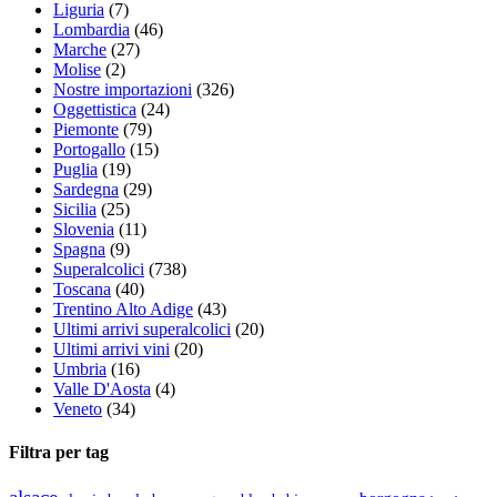
Liguria
(7)
Lombardia
(46)
Marche
(27)
Molise
(2)
Nostre importazioni
(326)
Oggettistica
(24)
Piemonte
(79)
Portogallo
(15)
Puglia
(19)
Sardegna
(29)
Sicilia
(25)
Slovenia
(11)
Spagna
(9)
Superalcolici
(738)
Toscana
(40)
Trentino Alto Adige
(43)
Ultimi arrivi superalcolici
(20)
Ultimi arrivi vini
(20)
Umbria
(16)
Valle D'Aosta
(4)
Veneto
(34)
Filtra per tag