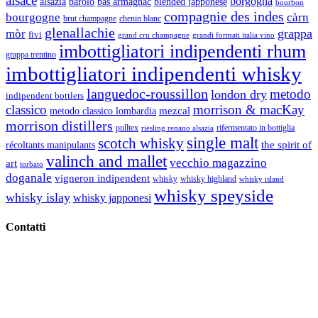
alsace
borgogna
alsazia
barolo
blended japponese
bas armagnac
bourbon
compagnie des indes
bourgogne
càrn
brut champagne
chenin blanc
glenallachie
grappa
mòr
fivi
grandi formati italia vino
grand cru champagne
imbottigliatori indipendenti rhum
grappa trentino
imbottigliatori indipendenti whisky
languedoc-roussillon
metodo
london dry
indipendent bottlers
classico
morrison & macKay
mezcal
metodo classico lombardia
morrison distillers
pulltex
rifermentato in bottiglia
riesling renano alsazia
single malt
scotch whisky
récoltants manipulants
the spirit of
valinch and mallet
vecchio magazzino
art
torbato
doganale
vigneron indipendent
whisky
whisky highland
whisky island
whisky speyside
whisky islay
whisky japponesi
Contatti
Vino Vino di Gaviglio Andrea
C.so S. Gottardo, 13 20136 Milano MI
Tel
. +39 02 58.10.12.39
Cell.
+39 329 711 1014
P. Iva 10847580965