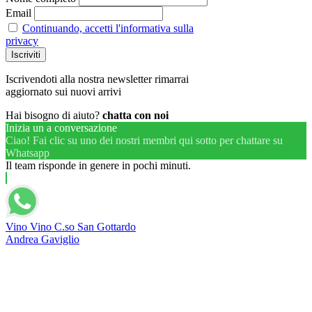
Email
Continuando, accetti l'informativa sulla
privacy
Iscrivendoti alla nostra newsletter rimarrai
aggiornato sui nuovi arrivi
Hai bisogno di aiuto?
chatta con noi
Inizia un a conversazione
Ciao! Fai clic su uno dei nostri membri qui sotto per chattare su
Whatsapp
Il team risponde in genere in pochi minuti.
Vino Vino C.so San Gottardo
Andrea Gaviglio