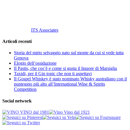
info@vinovinomilano.it
© 2013 Vino Vino di Andrea Gaviglio.
Tutti i diritti riservati.
Customized by
ITS Associates
Articoli recenti
Storia del mirto selvaggio nato sul monte da cui si vede tutta
Genova
Elogio dell’ossidazione
Il Pastis, che cos’è e come si gusta il liquore di Marsiglia
Taxidi, per il Gin tonic che non ti aspettavi
Il Gospel Whiskey è stato nominato Whisky australiano con il
punteggio più alto all’International Wine & Spirits
Competition
Social network