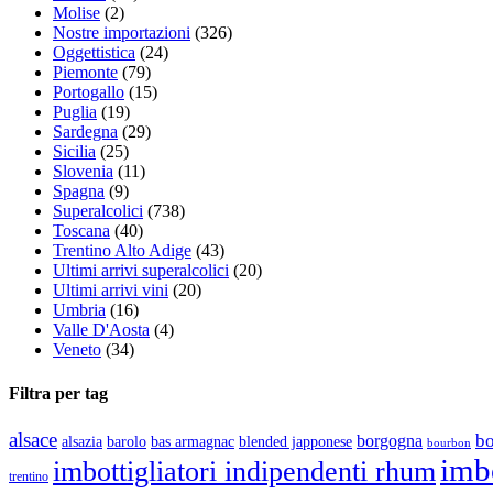
Molise
(2)
Nostre importazioni
(326)
Oggettistica
(24)
Piemonte
(79)
Portogallo
(15)
Puglia
(19)
Sardegna
(29)
Sicilia
(25)
Slovenia
(11)
Spagna
(9)
Superalcolici
(738)
Toscana
(40)
Trentino Alto Adige
(43)
Ultimi arrivi superalcolici
(20)
Ultimi arrivi vini
(20)
Umbria
(16)
Valle D'Aosta
(4)
Veneto
(34)
Filtra per tag
alsace
b
borgogna
alsazia
barolo
blended japponese
bas armagnac
bourbon
imbo
imbottigliatori indipendenti rhum
trentino