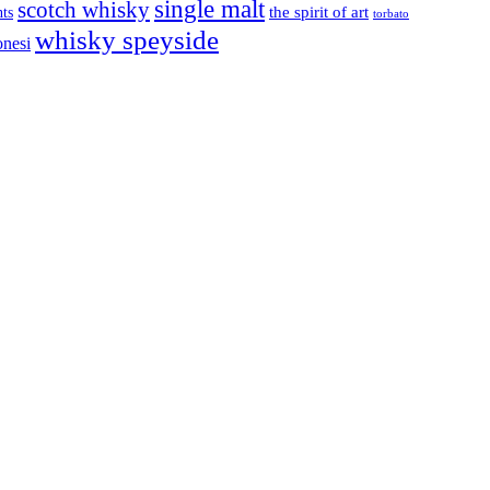
single malt
scotch whisky
nts
the spirit of art
torbato
whisky speyside
onesi