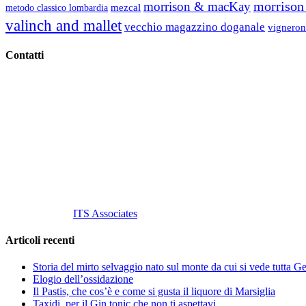
morrison 
morrison & macKay
mezcal
metodo classico lombardia
valinch and mallet
vecchio magazzino doganale
vigneron
Contatti
Vino Vino di Gaviglio Andrea
C.so S. Gottardo, 13 20136 Milano MI
Tel
. +39 02 58.10.12.39
Cell.
+39 329 711 1014
P. Iva 10847580965
info@vinovinomilano.it
© 2013 Vino Vino di Andrea Gaviglio.
Tutti i diritti riservati.
Customized by
ITS Associates
Articoli recenti
Storia del mirto selvaggio nato sul monte da cui si vede tutta 
Elogio dell’ossidazione
Il Pastis, che cos’è e come si gusta il liquore di Marsiglia
Taxidi, per il Gin tonic che non ti aspettavi