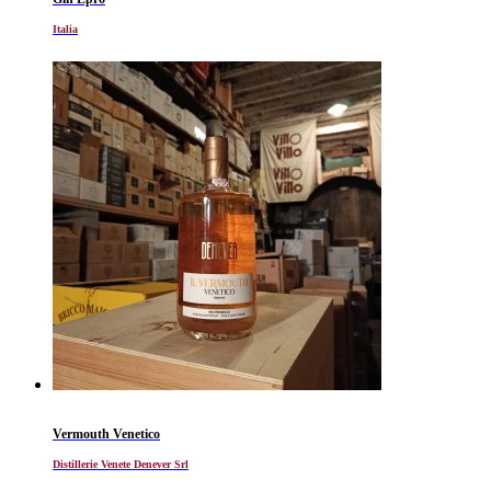
Italia
Vermouth Venetico
Distillerie Venete Denever Srl