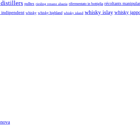
distillers
récoltants manipula
pulltex
rifermentato in bottiglia
riesling renano alsazia
whisky islay
whisky japp
 indipendent
whisky
whisky highland
whisky island
Genova