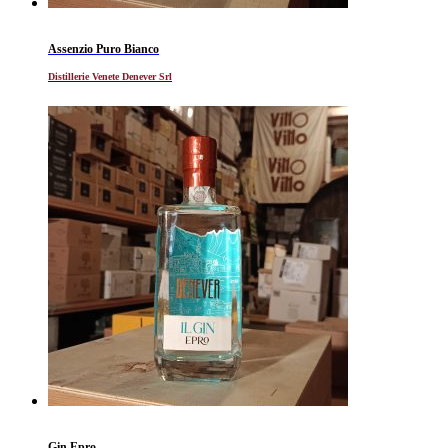
Assenzio Puro Bianco
Distillerie Venete Denever Srl
Gin Epro