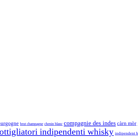
compagnie des indes
ourgogne
càrn mòr
brut champagne
chenin blanc
ttigliatori indipendenti whisky
indipendent b