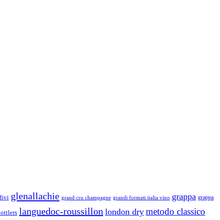
glenallachie
grappa
fivi
grandi formati italia vino
grappa
grand cru champagne
languedoc-roussillon
metodo classico
london dry
ottlers