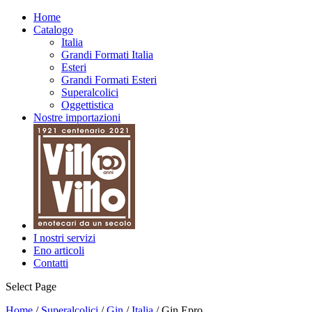
Home
Catalogo
Italia
Grandi Formati Italia
Esteri
Grandi Formati Esteri
Superalcolici
Oggettistica
Nostre importazioni
I nostri servizi
Eno articoli
Contatti
Select Page
Home
/
Superalcolici
/
Gin
/
Italia
/ Gin Epro