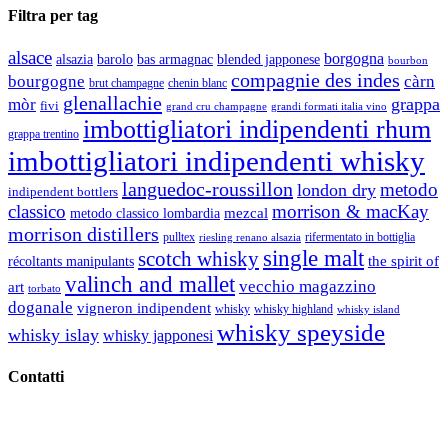
Filtra per tag
alsace
borgogna
alsazia
barolo
blended japponese
bas armagnac
bourbon
compagnie des indes
bourgogne
càrn
brut champagne
chenin blanc
glenallachie
grappa
mòr
fivi
grandi formati italia vino
grand cru champagne
imbottigliatori indipendenti rhum
grappa trentino
imbottigliatori indipendenti whisky
languedoc-roussillon
metodo
london dry
indipendent bottlers
classico
morrison & macKay
mezcal
metodo classico lombardia
morrison distillers
pulltex
rifermentato in bottiglia
riesling renano alsazia
single malt
scotch whisky
récoltants manipulants
the spirit of
valinch and mallet
vecchio magazzino
art
torbato
doganale
vigneron indipendent
whisky
whisky highland
whisky island
whisky speyside
whisky islay
whisky japponesi
Contatti
Vino Vino di Gaviglio Andrea