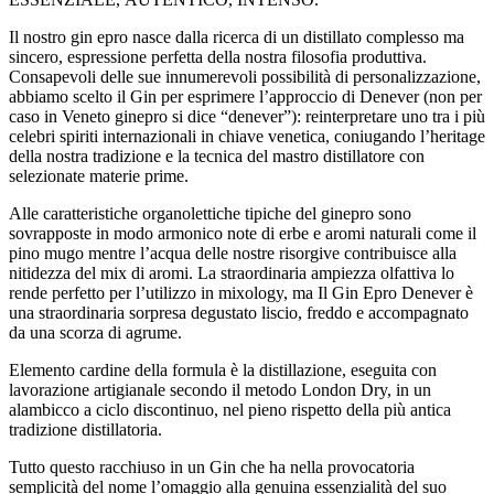
Il nostro gin epro nasce dalla ricerca di un distillato complesso ma
sincero, espressione perfetta della nostra filosofia produttiva.
Consapevoli delle sue innumerevoli possibilità di personalizzazione,
abbiamo scelto il Gin per esprimere l’approccio di Denever (non per
caso in Veneto ginepro si dice “denever”): reinterpretare uno tra i più
celebri spiriti internazionali in chiave venetica, coniugando l’heritage
della nostra tradizione e la tecnica del mastro distillatore con
selezionate materie prime.
Alle caratteristiche organolettiche tipiche del ginepro sono
sovrapposte in modo armonico note di erbe e aromi naturali come il
pino mugo mentre l’acqua delle nostre risorgive contribuisce alla
nitidezza del mix di aromi. La straordinaria ampiezza olfattiva lo
rende perfetto per l’utilizzo in mixology, ma Il Gin Epro Denever è
una straordinaria sorpresa degustato liscio, freddo e accompagnato
da una scorza di agrume.
Elemento cardine della formula è la distillazione, eseguita con
lavorazione artigianale secondo il metodo London Dry, in un
alambicco a ciclo discontinuo, nel pieno rispetto della più antica
tradizione distillatoria.
Tutto questo racchiuso in un Gin che ha nella provocatoria
semplicità del nome l’omaggio alla genuina essenzialità del suo