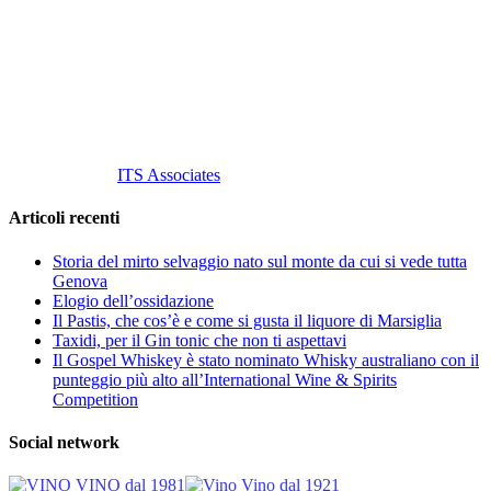
C.so S. Gottardo, 13 20136 Milano MI
Tel
. +39 02 58.10.12.39
Cell.
+39 329 711 1014
P. Iva 10847580965
info@vinovinomilano.it
© 2013 Vino Vino di Andrea Gaviglio.
Tutti i diritti riservati.
Customized by
ITS Associates
Articoli recenti
Storia del mirto selvaggio nato sul monte da cui si vede tutta
Genova
Elogio dell’ossidazione
Il Pastis, che cos’è e come si gusta il liquore di Marsiglia
Taxidi, per il Gin tonic che non ti aspettavi
Il Gospel Whiskey è stato nominato Whisky australiano con il
punteggio più alto all’International Wine & Spirits
Competition
Social network