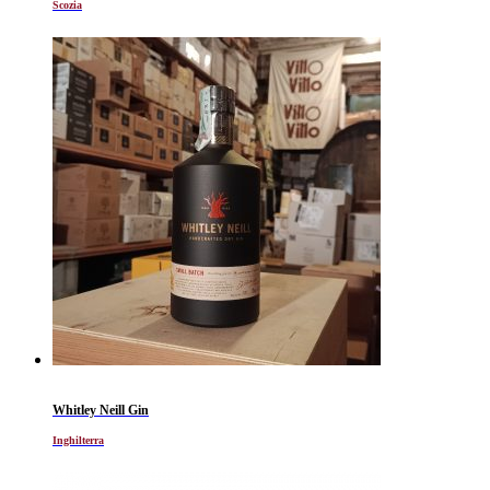
Scozia
Whitley Neill Gin
Inghilterra