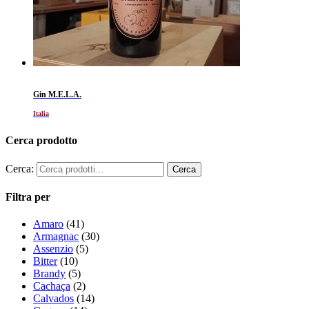
Gin M.E.L.A.
Italia
Cerca prodotto
Cerca:
Filtra per
Amaro
(41)
Armagnac
(30)
Assenzio
(5)
Bitter
(10)
Brandy
(5)
Cachaça
(2)
Calvados
(14)