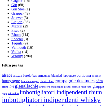
Cognac
(14)
Gin
(68)
Gin Sloe
(1)
Grappa
(49)
Jenever
(3)
Liquori
(36)
Mezcal
(29)
Pisco
(2)
Rhum
(114)
Shochu
(3)
Tequila
(9)
Vermouth
(16)
Vodka
(14)
Whisky
(284)
Filtra per tag
alsace
borgogna
alsazia
barolo
blended japponese
bas armagnac
bourbon
compagnie des indes
bourgogne
càrn
brut champagne
chenin blanc
glenallachie
grappa
mòr
fivi
grandi formati italia vino
grand cru champagne
imbottigliatori indipendenti rhum
grappa trentino
imbottigliatori indipendenti whisky