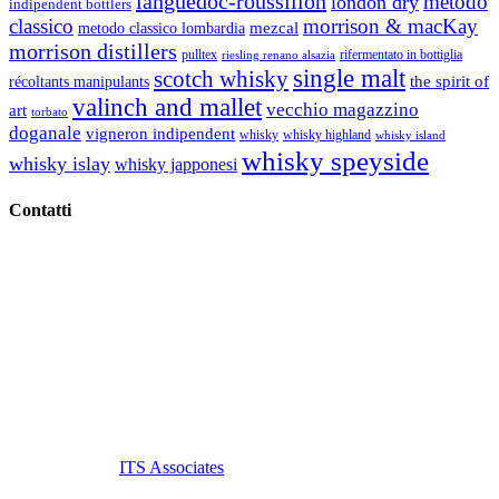
languedoc-roussillon
metodo
london dry
indipendent bottlers
classico
morrison & macKay
mezcal
metodo classico lombardia
morrison distillers
pulltex
rifermentato in bottiglia
riesling renano alsazia
single malt
scotch whisky
récoltants manipulants
the spirit of
valinch and mallet
vecchio magazzino
art
torbato
doganale
vigneron indipendent
whisky
whisky highland
whisky island
whisky speyside
whisky islay
whisky japponesi
Contatti
Vino Vino di Gaviglio Andrea
C.so S. Gottardo, 13 20136 Milano MI
Tel
. +39 02 58.10.12.39
Cell.
+39 329 711 1014
P. Iva 10847580965
info@vinovinomilano.it
© 2013 Vino Vino di Andrea Gaviglio.
Tutti i diritti riservati.
Customized by
ITS Associates