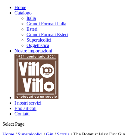
Home
Catalogo
Italia
Grandi Formati Italia
Esteri
Grandi Formati Esteri
Superalcolici
Oggettistica
Nostre importazioni
I nostri servizi
Eno articoli
Contatti
Select Page
Home
/
Superalcolici
/
Gin
/
Scozia
/ The Botanist Islay Dry Gin