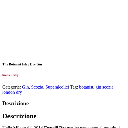
The Botanist Islay Dry Gin
Scozia - Islay
Categorie:
Gin
,
Scozia
,
Superalcolici
Tag:
botanist
,
gin scozia
,
london dry
Descrizione
Descrizione
Nella Milano del 2014
Fratelli Branca
ha presentato al mondo il