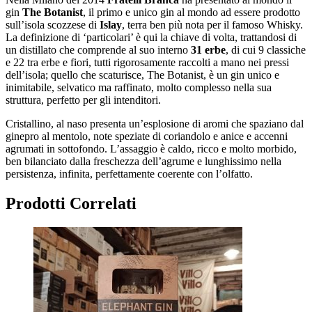
gin
The Botanist
, il primo e unico gin al mondo ad essere prodotto
sull’isola scozzese di
Islay
, terra ben più nota per il famoso Whisky.
La definizione di ‘particolari’ è qui la chiave di volta, trattandosi di
un distillato che comprende al suo interno
31 erbe
, di cui 9 classiche
e 22 tra erbe e fiori, tutti rigorosamente raccolti a mano nei pressi
dell’isola; quello che scaturisce, The Botanist, è un gin unico e
inimitabile, selvatico ma raffinato, molto complesso nella sua
struttura, perfetto per gli intenditori.
Cristallino, al naso presenta un’esplosione di aromi che spaziano dal
ginepro al mentolo, note speziate di coriandolo e anice e accenni
agrumati in sottofondo. L’assaggio è caldo, ricco e molto morbido,
ben bilanciato dalla freschezza dell’agrume e lunghissimo nella
persistenza, infinita, perfettamente coerente con l’olfatto.
Prodotti Correlati