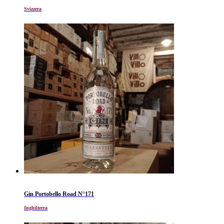
Svizzera
Gin Portobello Road N°171
Inghilterra