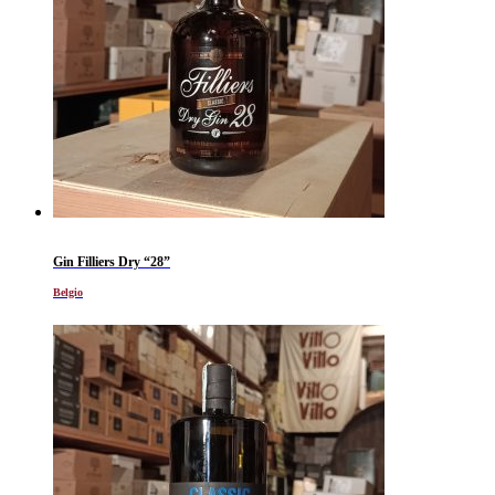
Gin Filliers Dry “28”
Belgio