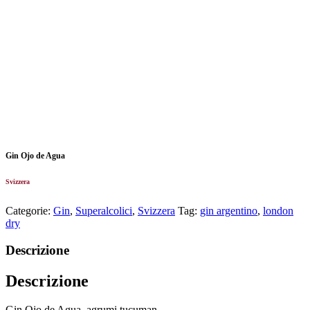
Gin Ojo de Agua
Svizzera
Categorie:
Gin
,
Superalcolici
,
Svizzera
Tag:
gin argentino
,
london
dry
Descrizione
Descrizione
Gin Ojo de Agua, agrumi tucuman.