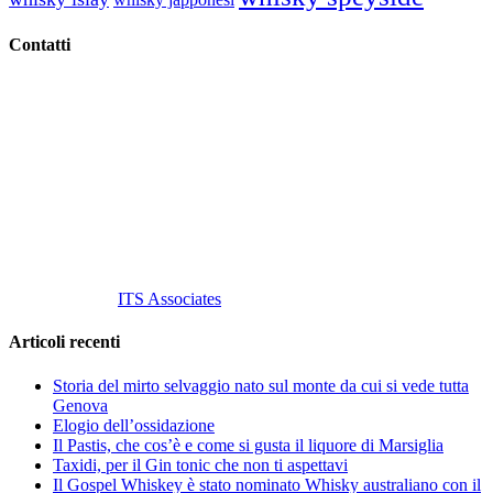
Contatti
Vino Vino di Gaviglio Andrea
C.so S. Gottardo, 13 20136 Milano MI
Tel
. +39 02 58.10.12.39
Cell.
+39 329 711 1014
P. Iva 10847580965
info@vinovinomilano.it
© 2013 Vino Vino di Andrea Gaviglio.
Tutti i diritti riservati.
Customized by
ITS Associates
Articoli recenti
Storia del mirto selvaggio nato sul monte da cui si vede tutta
Genova
Elogio dell’ossidazione
Il Pastis, che cos’è e come si gusta il liquore di Marsiglia
Taxidi, per il Gin tonic che non ti aspettavi
Il Gospel Whiskey è stato nominato Whisky australiano con il