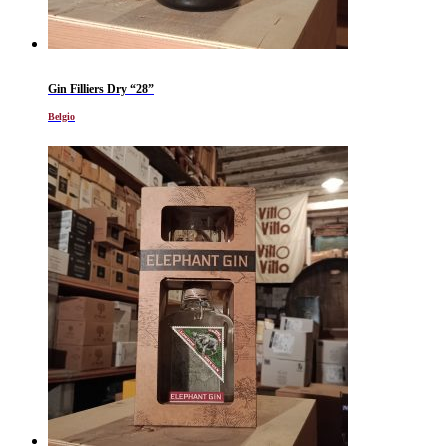
Gin Filliers Dry “28”
Belgio