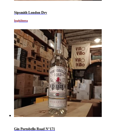
Sipsmith London Dry
Inghilterra
Gin Portobello Road N°171