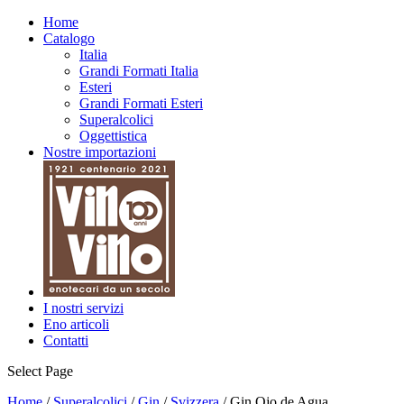
Home
Catalogo
Italia
Grandi Formati Italia
Esteri
Grandi Formati Esteri
Superalcolici
Oggettistica
Nostre importazioni
I nostri servizi
Eno articoli
Contatti
Select Page
Home
/
Superalcolici
/
Gin
/
Svizzera
/ Gin Ojo de Agua