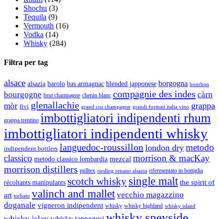
Shochu
(3)
Tequila
(9)
Vermouth
(16)
Vodka
(14)
Whisky
(284)
Filtra per tag
alsace
borgogna
alsazia
barolo
blended japponese
bas armagnac
bourbon
compagnie des indes
bourgogne
càrn
brut champagne
chenin blanc
glenallachie
grappa
mòr
fivi
grandi formati italia vino
grand cru champagne
imbottigliatori indipendenti rhum
grappa trentino
imbottigliatori indipendenti whisky
languedoc-roussillon
metodo
london dry
indipendent bottlers
classico
morrison & macKay
mezcal
metodo classico lombardia
morrison distillers
pulltex
rifermentato in bottiglia
riesling renano alsazia
single malt
scotch whisky
récoltants manipulants
the spirit of
valinch and mallet
vecchio magazzino
art
torbato
doganale
vigneron indipendent
whisky
whisky highland
whisky island
whisky speyside
whisky islay
whisky japponesi