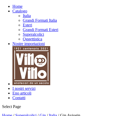
Home
Catalogo
Italia
Grandi Formati Italia
Esteri
Grandi Formati Esteri
Superalcolici
Oggettistica
Nostre importazioni
I nostri servizi
Eno articoli
Contatti
Select Page
Home
/
Superalcolici
/
Gin
/
Italia
/ Gin Aviogin