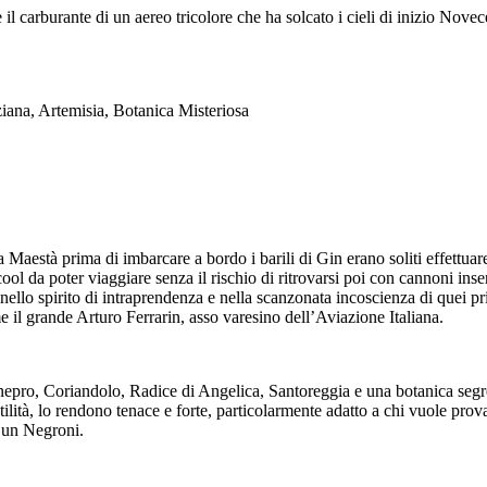
il carburante di un aereo tricolore che ha solcato i cieli di inizio Novec
iana, Artemisia, Botanica Misteriosa
ua Maestà prima di imbarcare a bordo i barili di Gin erano soliti effett
l da poter viaggiare senza il rischio di ritrovarsi poi con cannoni inser
 nello spirito di intraprendenza e nella scanzonata incoscienza di quei p
 il grande Arturo Ferrarin, asso varesino dell’Aviazione Italiana.
o, Coriandolo, Radice di Angelica, Santoreggia e una botanica segreta
lità, lo rendono tenace e forte, particolarmente adatto a chi vuole prov
e un Negroni.