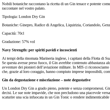
Nobili botaniche raccontano la ricetta di un Gin tenace e potente come 
raccontare nel vostro palato.
Tipologia: London Dry Gin
Botaniche: Ginepro, Radice di Angelica, Liquirizia, Coriandolo, Genz
Capacità: 70cl
Gradazione: 57% vol
Navy Strength: per spiriti pavidi e incoscienti
Ai tempi della rinomata Marineria inglese, i capitani della Flotta di S
Se questa avesse preso fuoco, il Gin avrebbe contenuto abbastanza alcoo
avventure dei pionieri dell’aviazione militare. In MIS ci riconosciamo
che, grazie al loro coraggio, hanno compiuto imprese impossibili, come
Gin da degustazione e miscelazione – note degustative
Un London Dry Gin a grado pieno, potente e senza compromessi. Ginepr
decisi. Le sue note impavide, che non precludono una piacevole versati
scaturire una scia infuocata in un Gin Tonic o rendere indimenticabil