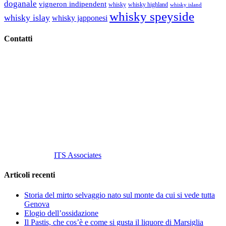
doganale
vigneron indipendent
whisky
whisky highland
whisky island
whisky speyside
whisky islay
whisky japponesi
Contatti
Vino Vino di Gaviglio Andrea
C.so S. Gottardo, 13 20136 Milano MI
Tel
. +39 02 58.10.12.39
Cell.
+39 329 711 1014
P. Iva 10847580965
info@vinovinomilano.it
© 2013 Vino Vino di Andrea Gaviglio.
Tutti i diritti riservati.
Customized by
ITS Associates
Articoli recenti
Storia del mirto selvaggio nato sul monte da cui si vede tutta
Genova
Elogio dell’ossidazione
Il Pastis, che cos’è e come si gusta il liquore di Marsiglia