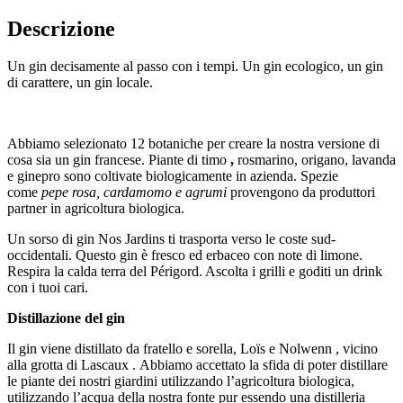
Descrizione
Un gin decisamente al passo con i tempi. Un gin ecologico, un gin
di carattere, un gin locale.
Abbiamo selezionato 12 botaniche per creare la nostra versione di
cosa sia un gin francese. Piante di timo
,
rosmarino, origano, lavanda
e ginepro sono coltivate biologicamente in azienda. Spezie
come
pepe rosa, cardamomo e agrumi
provengono da produttori
partner in agricoltura biologica.
Un sorso di gin Nos Jardins ti trasporta verso le coste sud-
occidentali. Questo gin è fresco ed erbaceo con note di limone.
Respira la calda terra del Périgord. Ascolta i grilli e goditi un drink
con i tuoi cari.
Distillazione del gin
Il gin viene distillato da fratello e sorella, Loïs e Nolwenn , vicino
alla grotta di Lascaux . Abbiamo accettato la sfida di poter distillare
le piante dei nostri giardini utilizzando l’agricoltura biologica,
utilizzando l’acqua della nostra fonte pur essendo una distilleria