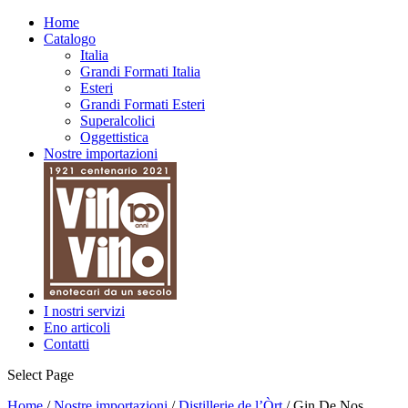
Home
Catalogo
Italia
Grandi Formati Italia
Esteri
Grandi Formati Esteri
Superalcolici
Oggettistica
Nostre importazioni
I nostri servizi
Eno articoli
Contatti
Select Page
Home
/
Nostre importazioni
/
Distillerie de l’Òrt
/ Gin De Nos