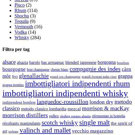
Pisco
(2)
Rhum
(114)
Shochu
(3)
Tequila
(9)
Vermouth
(16)
Vodka
(14)
Whisky
(284)
Filtra per tag
alsace
borgogna
alsazia
barolo
blended japponese
bas armagnac
bourbon
compagnie des indes
bourgogne
càrn
brut champagne
chenin blanc
glenallachie
grappa
mòr
fivi
grandi formati italia vino
grand cru champagne
imbottigliatori indipendenti rhum
grappa trentino
imbottigliatori indipendenti whisky
languedoc-roussillon
metodo
london dry
indipendent bottlers
classico
morrison & macKay
mezcal
metodo classico lombardia
morrison distillers
pulltex
rifermentato in bottiglia
riesling renano alsazia
single malt
scotch whisky
récoltants manipulants
the spirit of
valinch and mallet
vecchio magazzino
art
torbato