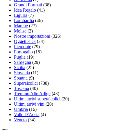
Grandi Formati
(38)
Idea Regalo
(41)
Liguria
(7)
Lombardia
(46)
Marche
(27)
Molise
(2)
Nostre importazioni
(326)
Oggettistica
(24)
Piemonte
(79)
Portogallo
(15)
Puglia
(19)
Sardegna
(29)
Sicilia
(25)
Slovenia
(11)
Spagna
(9)
Superalcolici
(738)
Toscana
(40)
Trentino Alto Adige
(43)
Ultimi arrivi superalcolici
(20)
Ultimi arrivi vini
(20)
Umbria
(16)
Valle D'Aosta
(4)
Veneto
(34)