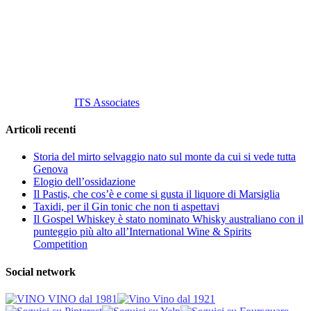
Tel
. +39 02 58.10.12.39
Cell.
+39 329 711 1014
P. Iva 10847580965
info@vinovinomilano.it
© 2013 Vino Vino di Andrea Gaviglio.
Tutti i diritti riservati.
Customized by
ITS Associates
Articoli recenti
Storia del mirto selvaggio nato sul monte da cui si vede tutta
Genova
Elogio dell’ossidazione
Il Pastis, che cos’è e come si gusta il liquore di Marsiglia
Taxidi, per il Gin tonic che non ti aspettavi
Il Gospel Whiskey è stato nominato Whisky australiano con il
punteggio più alto all’International Wine & Spirits
Competition
Social network