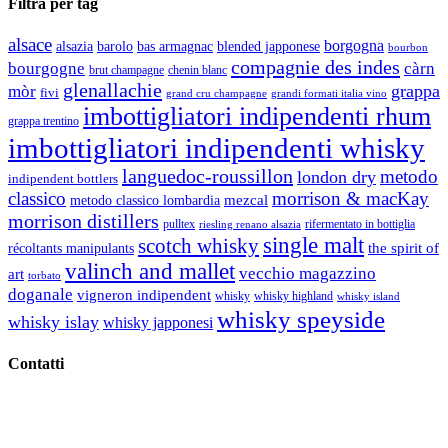
Filtra per tag
alsace
borgogna
alsazia
barolo
blended japponese
bas armagnac
bourbon
compagnie des indes
bourgogne
càrn
brut champagne
chenin blanc
glenallachie
grappa
mòr
fivi
grandi formati italia vino
grand cru champagne
imbottigliatori indipendenti rhum
grappa trentino
imbottigliatori indipendenti whisky
languedoc-roussillon
metodo
london dry
indipendent bottlers
classico
morrison & macKay
mezcal
metodo classico lombardia
morrison distillers
pulltex
rifermentato in bottiglia
riesling renano alsazia
single malt
scotch whisky
récoltants manipulants
the spirit of
valinch and mallet
vecchio magazzino
art
torbato
doganale
vigneron indipendent
whisky
whisky highland
whisky island
whisky speyside
whisky islay
whisky japponesi
Contatti
Vino Vino di Gaviglio Andrea
C.so S. Gottardo, 13 20136 Milano MI