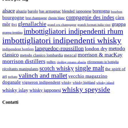
alsace
borgogna
alsazia
barolo
blended japponese
bas armagnac
bourbon
compagnie des indes
bourgogne
càrn
brut champagne
chenin blanc
glenallachie
grappa
mòr
fivi
grandi formati italia vino
grand cru champagne
imbottigliatori indipendenti rhum
grappa trentino
imbottigliatori indipendenti whisky
languedoc-roussillon
metodo
london dry
indipendent bottlers
classico
morrison & macKay
mezcal
metodo classico lombardia
morrison distillers
pulltex
rifermentato in bottiglia
riesling renano alsazia
single malt
scotch whisky
récoltants manipulants
the spirit of
valinch and mallet
vecchio magazzino
art
torbato
doganale
vigneron indipendent
whisky
whisky highland
whisky island
whisky speyside
whisky islay
whisky japponesi
Contatti
Vino Vino di Gaviglio Andrea
C.so S. Gottardo, 13 20136 Milano MI