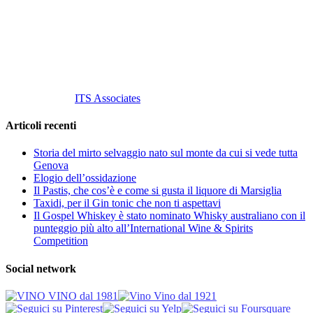
Tel
. +39 02 58.10.12.39
Cell.
+39 329 711 1014
P. Iva 10847580965
info@vinovinomilano.it
© 2013 Vino Vino di Andrea Gaviglio.
Tutti i diritti riservati.
Customized by
ITS Associates
Articoli recenti
Storia del mirto selvaggio nato sul monte da cui si vede tutta
Genova
Elogio dell’ossidazione
Il Pastis, che cos’è e come si gusta il liquore di Marsiglia
Taxidi, per il Gin tonic che non ti aspettavi
Il Gospel Whiskey è stato nominato Whisky australiano con il
punteggio più alto all’International Wine & Spirits
Competition
Social network