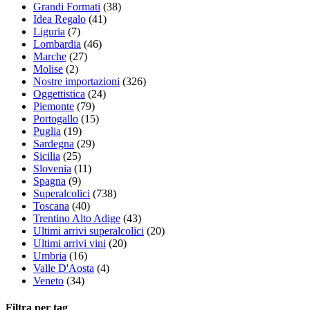
Grandi Formati
(38)
Idea Regalo
(41)
Liguria
(7)
Lombardia
(46)
Marche
(27)
Molise
(2)
Nostre importazioni
(326)
Oggettistica
(24)
Piemonte
(79)
Portogallo
(15)
Puglia
(19)
Sardegna
(29)
Sicilia
(25)
Slovenia
(11)
Spagna
(9)
Superalcolici
(738)
Toscana
(40)
Trentino Alto Adige
(43)
Ultimi arrivi superalcolici
(20)
Ultimi arrivi vini
(20)
Umbria
(16)
Valle D'Aosta
(4)
Veneto
(34)
Filtra per tag