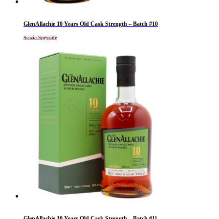
GlenAllachie 10 Years Old Cask Strength – Batch #10
Scozia Speyside
GlenAllachie 10 Years Old Cask Strength – Batch #11