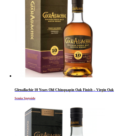
Glenallachie 10 Years Old Chinquapin Oak Finish – Virgin Oak
Scozia Speyside