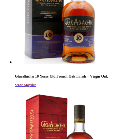
Glenallachie 10 Years Old French Oak Finish – Virgin Oak
Scozia Speyside