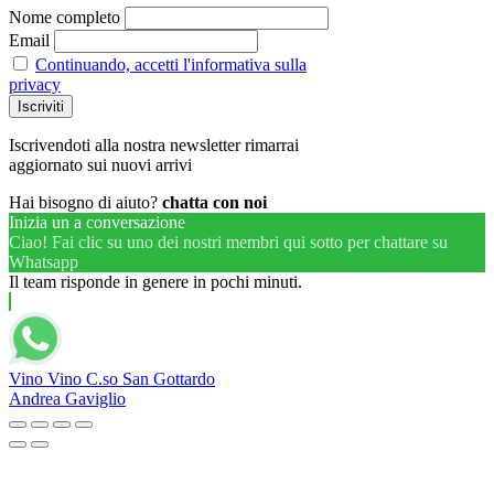
Nome completo
Email
Continuando, accetti l'informativa sulla
privacy
Iscrivendoti alla nostra newsletter rimarrai
aggiornato sui nuovi arrivi
Hai bisogno di aiuto?
chatta con noi
Inizia un a conversazione
Ciao! Fai clic su uno dei nostri membri qui sotto per chattare su
Whatsapp
Il team risponde in genere in pochi minuti.
Vino Vino C.so San Gottardo
Andrea Gaviglio