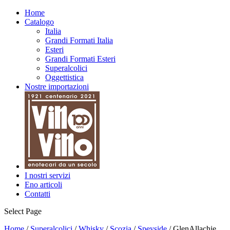
Home
Catalogo
Italia
Grandi Formati Italia
Esteri
Grandi Formati Esteri
Superalcolici
Oggettistica
Nostre importazioni
I nostri servizi
Eno articoli
Contatti
Select Page
Home
/
Superalcolici
/
Whisky
/
Scozia
/
Speyside
/ GlenAllachie