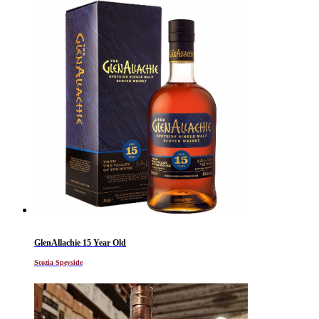
GlenAllachie 15 Year Old
Scozia Speyside