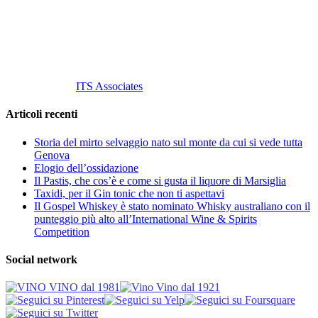
P. Iva 10847580965
info@vinovinomilano.it
© 2013 Vino Vino di Andrea Gaviglio.
Tutti i diritti riservati.
Customized by
ITS Associates
Articoli recenti
Storia del mirto selvaggio nato sul monte da cui si vede tutta
Genova
Elogio dell’ossidazione
Il Pastis, che cos’è e come si gusta il liquore di Marsiglia
Taxidi, per il Gin tonic che non ti aspettavi
Il Gospel Whiskey è stato nominato Whisky australiano con il
punteggio più alto all’International Wine & Spirits
Competition
Social network