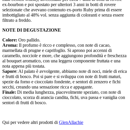
ex-bourbon e poi spostato per ulteriori 3 anni in botti di rovere
selezionate che avevano contenuto ex-porto Ruby prima di essere
imbottigliato al 48% vol. senza aggiunta di coloranti e senza essere
filtrato a freddo.
NOTE DI DEGUSTAZIONE
Colore:
Oro pallido.
Aroma:
Il profumo è ricco e complesso, con note di cacao,
marmellata di prugne e caprifoglio. Si aprono poi accenni di
caramello, nocciole e more, che aggiungono profondità e freschezza
al bouquet aromatico, con una leggera componente fruttata e una
nota appena più tostata.
Sapore
: Al palato è avvolgente, abbiamo note di noci, miele di erica
e frutti di bosco. Poi si pare e si sviluppa con note di frutti maturi,
spezie da forno e cioccolato fondente, e sentori di zenzero e fichi
secchi, creando una sensazione ricca e appagante.
Finale:
Di media lunghezza, piacevolmente speziato, con note di
cioccolato, scorza di arancia candita, fichi, uva passa e vaniglia con
sentori di frutti di bosco.
Qui per vedere altri prodotti di
GlenAllachie