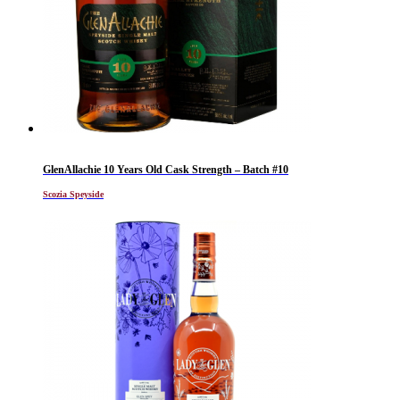
GlenAllachie 10 Years Old Cask Strength – Batch #10
Scozia Speyside