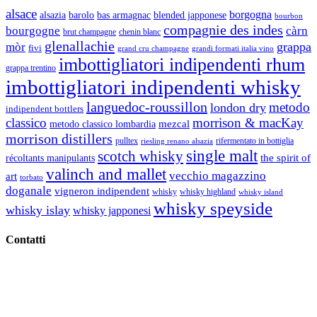
alsace
borgogna
alsazia
barolo
blended japponese
bas armagnac
bourbon
compagnie des indes
bourgogne
càrn
brut champagne
chenin blanc
glenallachie
grappa
mòr
fivi
grandi formati italia vino
grand cru champagne
imbottigliatori indipendenti rhum
grappa trentino
imbottigliatori indipendenti whisky
languedoc-roussillon
metodo
london dry
indipendent bottlers
classico
morrison & macKay
mezcal
metodo classico lombardia
morrison distillers
pulltex
rifermentato in bottiglia
riesling renano alsazia
single malt
scotch whisky
récoltants manipulants
the spirit of
valinch and mallet
vecchio magazzino
art
torbato
doganale
vigneron indipendent
whisky
whisky highland
whisky island
whisky speyside
whisky islay
whisky japponesi
Contatti
Vino Vino di Gaviglio Andrea
C.so S. Gottardo, 13 20136 Milano MI
Tel
. +39 02 58.10.12.39
Cell.
+39 329 711 1014