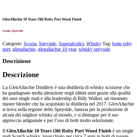
GlenAllachie 10 Years Old Ruby Port Wood Finish
Scozia Speyside
Categorie:
Scozia
,
Speyside
,
Superalcolici
,
Whisky
Tag:
botte ruby
port
,
glenallachie
,
glenallachie 10 year
,
whisky speyside
Descrizione
Descrizione
La GlenAllachie Distillery è una distilleria di whisky scozzese che
ha guadagnato molta attenzione negli ultimi anni grazie alla qualità
dei suoi single malt e alla leadership di Billy Walker, un rinomato
master blender che ha acquistato la distilleria nel 2017. GlenAllachie
si trova nella regione dello Speyside, famosa per la produzione di
alcuni dei migliori whisky al mondo, e si distingue per il suo
approccio artigianale e per l’uso di botti molto selezionate.
Il
GlenAllachie 10 Years Old Ruby Port Wood Finish
è un single
malt Scotch whisky, invecchiato per circa 7 anni in botti di rovere