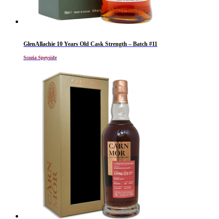
GlenAllachie 10 Years Old Cask Strength – Batch #11
Scozia Speyside