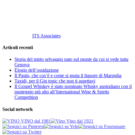
P. Iva 10847580965
info@vinovinomilano.it
© 2013 Vino Vino di Andrea Gaviglio.
Tutti i diritti riservati.
Customized by
ITS Associates
Articoli recenti
Storia del mirto selvaggio nato sul monte da cui si vede tutta
Genova
Elogio dell’ossidazione
Il Pastis, che cos’è e come si gusta il liquore di Marsiglia
Taxidi, per il Gin tonic che non ti aspettavi
Il Gospel Whiskey è stato nominato Whisky australiano con il
punteggio più alto all’International Wine & Spirits
Competition
Social network