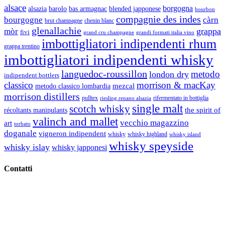
alsace
borgogna
alsazia
barolo
blended japponese
bas armagnac
bourbon
compagnie des indes
bourgogne
càrn
brut champagne
chenin blanc
glenallachie
grappa
mòr
fivi
grandi formati italia vino
grand cru champagne
imbottigliatori indipendenti rhum
grappa trentino
imbottigliatori indipendenti whisky
languedoc-roussillon
metodo
london dry
indipendent bottlers
classico
morrison & macKay
mezcal
metodo classico lombardia
morrison distillers
pulltex
rifermentato in bottiglia
riesling renano alsazia
single malt
scotch whisky
récoltants manipulants
the spirit of
valinch and mallet
vecchio magazzino
art
torbato
doganale
vigneron indipendent
whisky
whisky highland
whisky island
whisky speyside
whisky islay
whisky japponesi
Contatti
Vino Vino di Gaviglio Andrea
C.so S. Gottardo, 13 20136 Milano MI
Tel
. +39 02 58.10.12.39
Cell.
+39 329 711 1014