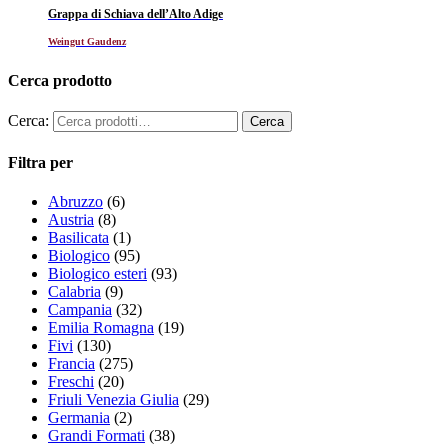
Grappa di Schiava dell’Alto Adige
Weingut Gaudenz
Cerca prodotto
Cerca:
Filtra per
Abruzzo
(6)
Austria
(8)
Basilicata
(1)
Biologico
(95)
Biologico esteri
(93)
Calabria
(9)
Campania
(32)
Emilia Romagna
(19)
Fivi
(130)
Francia
(275)
Freschi
(20)
Friuli Venezia Giulia
(29)
Germania
(2)
Grandi Formati
(38)