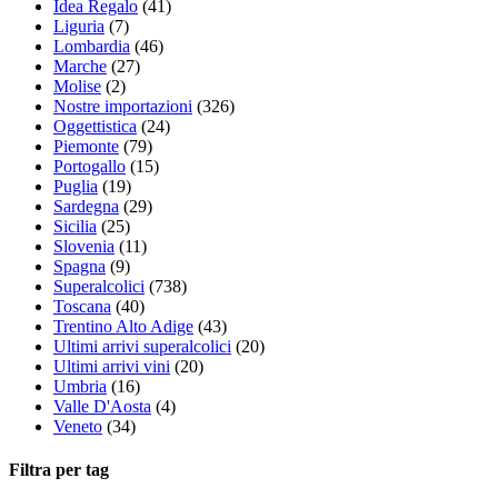
Idea Regalo
(41)
Liguria
(7)
Lombardia
(46)
Marche
(27)
Molise
(2)
Nostre importazioni
(326)
Oggettistica
(24)
Piemonte
(79)
Portogallo
(15)
Puglia
(19)
Sardegna
(29)
Sicilia
(25)
Slovenia
(11)
Spagna
(9)
Superalcolici
(738)
Toscana
(40)
Trentino Alto Adige
(43)
Ultimi arrivi superalcolici
(20)
Ultimi arrivi vini
(20)
Umbria
(16)
Valle D'Aosta
(4)
Veneto
(34)
Filtra per tag