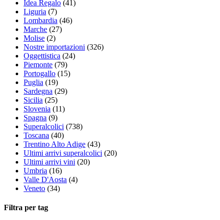
Idea Regalo
(41)
Liguria
(7)
Lombardia
(46)
Marche
(27)
Molise
(2)
Nostre importazioni
(326)
Oggettistica
(24)
Piemonte
(79)
Portogallo
(15)
Puglia
(19)
Sardegna
(29)
Sicilia
(25)
Slovenia
(11)
Spagna
(9)
Superalcolici
(738)
Toscana
(40)
Trentino Alto Adige
(43)
Ultimi arrivi superalcolici
(20)
Ultimi arrivi vini
(20)
Umbria
(16)
Valle D'Aosta
(4)
Veneto
(34)
Filtra per tag