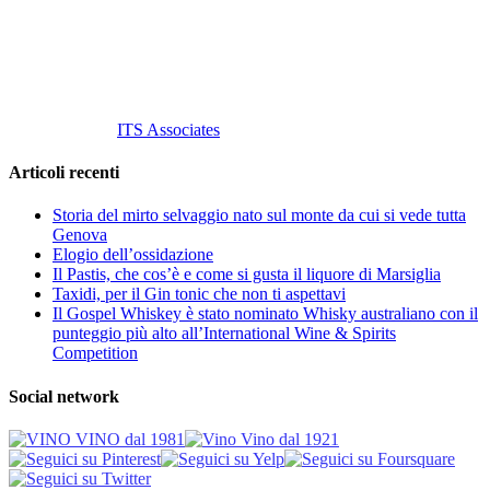
P. Iva 10847580965
info@vinovinomilano.it
© 2013 Vino Vino di Andrea Gaviglio.
Tutti i diritti riservati.
Customized by
ITS Associates
Articoli recenti
Storia del mirto selvaggio nato sul monte da cui si vede tutta
Genova
Elogio dell’ossidazione
Il Pastis, che cos’è e come si gusta il liquore di Marsiglia
Taxidi, per il Gin tonic che non ti aspettavi
Il Gospel Whiskey è stato nominato Whisky australiano con il
punteggio più alto all’International Wine & Spirits
Competition
Social network