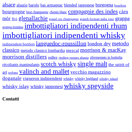
alsace
borgogna
alsazia
barolo
blended japponese
bas armagnac
bourbon
compagnie des indes
bourgogne
càrn
brut champagne
chenin blanc
glenallachie
grappa
mòr
fivi
grandi formati italia vino
grand cru champagne
imbottigliatori indipendenti rhum
grappa trentino
imbottigliatori indipendenti whisky
languedoc-roussillon
metodo
london dry
indipendent bottlers
classico
morrison & macKay
mezcal
metodo classico lombardia
morrison distillers
pulltex
rifermentato in bottiglia
riesling renano alsazia
single malt
scotch whisky
récoltants manipulants
the spirit of
valinch and mallet
vecchio magazzino
art
torbato
doganale
vigneron indipendent
whisky
whisky highland
whisky island
whisky speyside
whisky islay
whisky japponesi
Contatti
Vino Vino di Gaviglio Andrea
C.so S. Gottardo, 13 20136 Milano MI
Tel
. +39 02 58.10.12.39
Cell.
+39 329 711 1014