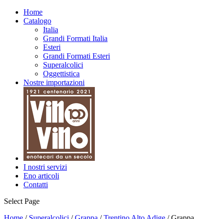
Home
Catalogo
Italia
Grandi Formati Italia
Esteri
Grandi Formati Esteri
Superalcolici
Oggettistica
Nostre importazioni
I nostri servizi
Eno articoli
Contatti
Select Page
Home
/
Superalcolici
/
Grappa
/
Trentino Alto Adige
/ Grappa