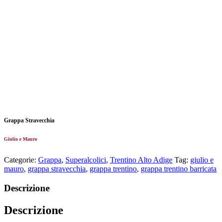
Grappa Stravecchia
Giulio e Mauro
Categorie:
Grappa
,
Superalcolici
,
Trentino Alto Adige
Tag:
giulio e
mauro
,
grappa stravecchia
,
grappa trentino
,
grappa trentino barricata
Descrizione
Descrizione