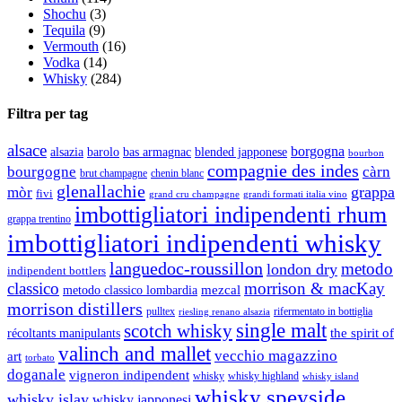
Shochu
(3)
Tequila
(9)
Vermouth
(16)
Vodka
(14)
Whisky
(284)
Filtra per tag
alsace
borgogna
alsazia
barolo
blended japponese
bas armagnac
bourbon
compagnie des indes
bourgogne
càrn
brut champagne
chenin blanc
glenallachie
grappa
mòr
fivi
grandi formati italia vino
grand cru champagne
imbottigliatori indipendenti rhum
grappa trentino
imbottigliatori indipendenti whisky
languedoc-roussillon
metodo
london dry
indipendent bottlers
classico
morrison & macKay
mezcal
metodo classico lombardia
morrison distillers
pulltex
rifermentato in bottiglia
riesling renano alsazia
single malt
scotch whisky
récoltants manipulants
the spirit of
valinch and mallet
vecchio magazzino
art
torbato
doganale
vigneron indipendent
whisky
whisky highland
whisky island
whisky speyside
whisky islay
whisky japponesi