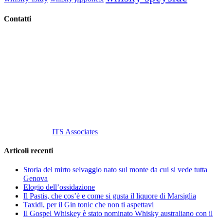
Contatti
Vino Vino di Gaviglio Andrea
C.so S. Gottardo, 13 20136 Milano MI
Tel
. +39 02 58.10.12.39
Cell.
+39 329 711 1014
P. Iva 10847580965
info@vinovinomilano.it
© 2013 Vino Vino di Andrea Gaviglio.
Tutti i diritti riservati.
Customized by
ITS Associates
Articoli recenti
Storia del mirto selvaggio nato sul monte da cui si vede tutta
Genova
Elogio dell’ossidazione
Il Pastis, che cos’è e come si gusta il liquore di Marsiglia
Taxidi, per il Gin tonic che non ti aspettavi
Il Gospel Whiskey è stato nominato Whisky australiano con il