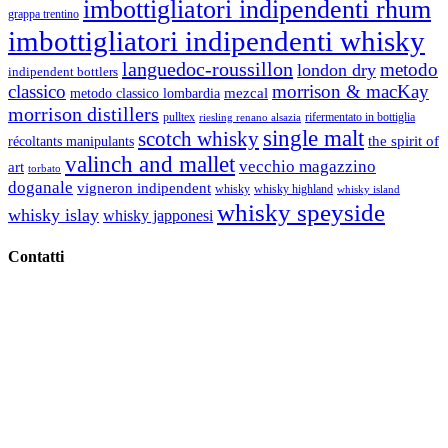
imbottigliatori indipendenti rhum
grappa trentino
imbottigliatori indipendenti whisky
languedoc-roussillon
metodo
london dry
indipendent bottlers
classico
morrison & macKay
mezcal
metodo classico lombardia
morrison distillers
pulltex
rifermentato in bottiglia
riesling renano alsazia
single malt
scotch whisky
récoltants manipulants
the spirit of
valinch and mallet
vecchio magazzino
art
torbato
doganale
vigneron indipendent
whisky
whisky highland
whisky island
whisky speyside
whisky islay
whisky japponesi
Contatti
Vino Vino di Gaviglio Andrea
C.so S. Gottardo, 13 20136 Milano MI
Tel
. +39 02 58.10.12.39
Cell.
+39 329 711 1014
P. Iva 10847580965
info@vinovinomilano.it
© 2013 Vino Vino di Andrea Gaviglio.