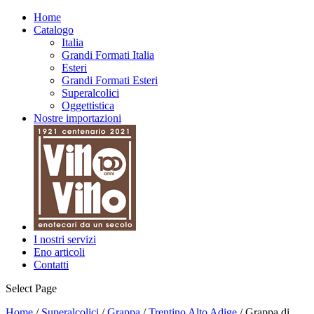
Home
Catalogo
Italia
Grandi Formati Italia
Esteri
Grandi Formati Esteri
Superalcolici
Oggettistica
Nostre importazioni
I nostri servizi
Eno articoli
Contatti
Select Page
Home
/
Superalcolici
/
Grappa
/
Trentino Alto Adige
/ Grappa di