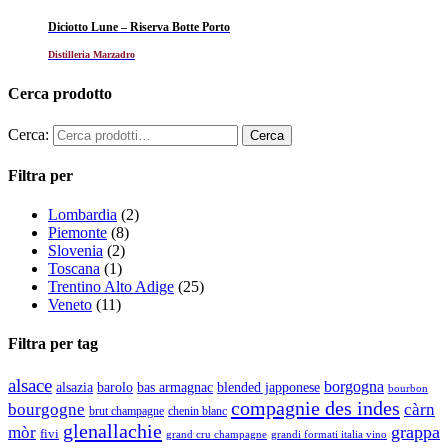
Diciotto Lune – Riserva Botte Porto
Distilleria Marzadro
Cerca prodotto
Cerca:
Filtra per
Lombardia
(2)
Piemonte
(8)
Slovenia
(2)
Toscana
(1)
Trentino Alto Adige
(25)
Veneto
(11)
Filtra per tag
alsace
borgogna
alsazia
barolo
blended japponese
bas armagnac
bourbon
compagnie des indes
bourgogne
càrn
brut champagne
chenin blanc
glenallachie
grappa
mòr
fivi
grandi formati italia vino
grand cru champagne