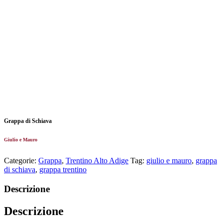
Grappa di Schiava
Giulio e Mauro
Categorie:
Grappa
,
Trentino Alto Adige
Tag:
giulio e mauro
,
grappa
di schiava
,
grappa trentino
Descrizione
Descrizione