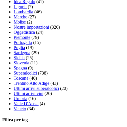
Idea Regalo
(41)
Liguria
(7)
Lombardia
(46)
Marche
(27)
Molise
(2)
Nostre importazioni
(326)
Oggettistica
(24)
Piemonte
(79)
Portogallo
(15)
Puglia
(19)
Sardegna
(29)
Sicilia
(25)
Slovenia
(11)
Spagna
(9)
Superalcolici
(738)
Toscana
(40)
Trentino Alto Adige
(43)
Ultimi arrivi superalcolici
(20)
Ultimi arrivi vini
(20)
Umbria
(16)
Valle D'Aosta
(4)
Veneto
(34)
Filtra per tag