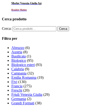
Merlot Venezia Giulia Igt
Braidot Matteo
Cerca prodotto
Cerca:
Filtra per
Abruzzo
(6)
Austria
(8)
Basilicata
(1)
Biologico
(95)
Biologico esteri
(93)
Calabria
(9)
Campania
(32)
Emilia Romagna
(19)
Fivi
(130)
Francia
(275)
Freschi
(20)
Friuli Venezia Giulia
(29)
Germania
(2)
Grandi Formati
(38)