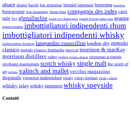
alsace
borgogna
alsazia
barolo
blended japponese
bas armagnac
bourbon
compagnie des indes
bourgogne
càrn
brut champagne
chenin blanc
glenallachie
grappa
mòr
fivi
grandi formati italia vino
grand cru champagne
imbottigliatori indipendenti rhum
grappa trentino
imbottigliatori indipendenti whisky
languedoc-roussillon
metodo
london dry
indipendent bottlers
classico
morrison & macKay
mezcal
metodo classico lombardia
morrison distillers
pulltex
rifermentato in bottiglia
riesling renano alsazia
single malt
scotch whisky
récoltants manipulants
the spirit of
valinch and mallet
vecchio magazzino
art
torbato
doganale
vigneron indipendent
whisky
whisky highland
whisky island
whisky speyside
whisky islay
whisky japponesi
Contatti
Vino Vino di Gaviglio Andrea
C.so S. Gottardo, 13 20136 Milano MI
Tel
. +39 02 58.10.12.39
Cell.
+39 329 711 1014