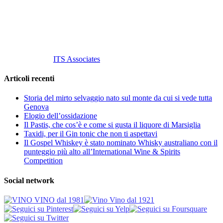
P. Iva 10847580965
info@vinovinomilano.it
© 2013 Vino Vino di Andrea Gaviglio.
Tutti i diritti riservati.
Customized by
ITS Associates
Articoli recenti
Storia del mirto selvaggio nato sul monte da cui si vede tutta
Genova
Elogio dell’ossidazione
Il Pastis, che cos’è e come si gusta il liquore di Marsiglia
Taxidi, per il Gin tonic che non ti aspettavi
Il Gospel Whiskey è stato nominato Whisky australiano con il
punteggio più alto all’International Wine & Spirits
Competition
Social network