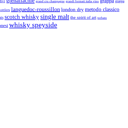
glenallachie
grappa
fivi
grandi formati italia vino
grappa
grand cru champagne
languedoc-roussillon
metodo classico
london dry
ottlers
single malt
scotch whisky
nts
the spirit of art
torbato
whisky speyside
onesi