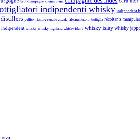
compagnie des indes
ourgogne
càrn mòr
brut champagne
chenin blanc
ttigliatori indipendenti whisky
indipendent b
distillers
récoltants manipula
pulltex
rifermentato in bottiglia
riesling renano alsazia
whisky islay
whisky japp
 indipendent
whisky
whisky highland
whisky island
Genova