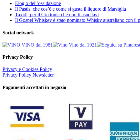
Elogio dell’ossidazione
Il Pastis, che cos’è e come si gusta il liquore di Marsiglia
Taxidi, per il Gin tonic che non ti aspettavi
Il Gospel Whiskey è stato nominato Whisky australiano con il p
Social network
Privacy Policy
Privacy e Cookies Policy
Privacy Policy Newsletter
Pagamenti accettati in negozio