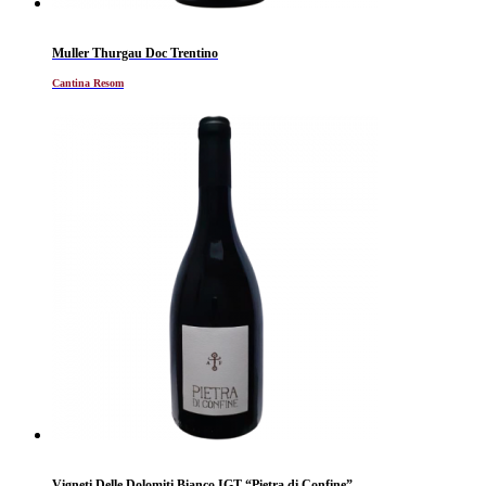
Muller Thurgau Doc Trentino
Cantina Resom
Vigneti Delle Dolomiti Bianco IGT “Pietra di Confine”