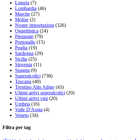
Liguria
(7)
Lombardia
(46)
Marche
(27)
Molise
(2)
Nostre importazioni
(326)
Oggettistica
(24)
Piemonte
(79)
Portogallo
(15)
Puglia
(19)
Sardegna
(29)
Sicilia
(25)
Slovenia
(11)
Spagna
(9)
Superalcolici
(738)
Toscana
(40)
Trentino Alto Adige
(43)
Ultimi arrivi superalcolici
(20)
Ultimi arrivi vini
(20)
Umbria
(16)
Valle D'Aosta
(4)
Veneto
(34)
Filtra per tag