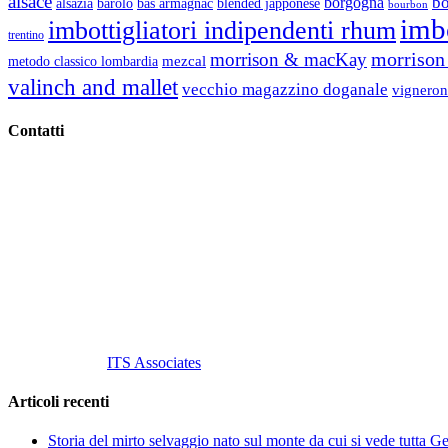
alsace
b
borgogna
alsazia
barolo
blended japponese
bas armagnac
bourbon
imbo
imbottigliatori indipendenti rhum
trentino
morrison 
morrison & macKay
mezcal
metodo classico lombardia
valinch and mallet
vecchio magazzino doganale
vigneron
Contatti
Vino Vino di Gaviglio Andrea
C.so S. Gottardo, 13 20136 Milano MI
Tel
. +39 02 58.10.12.39
Cell.
+39 329 711 1014
P. Iva 10847580965
info@vinovinomilano.it
© 2013 Vino Vino di Andrea Gaviglio.
Tutti i diritti riservati.
Customized by
ITS Associates
Articoli recenti
Storia del mirto selvaggio nato sul monte da cui si vede tutta 