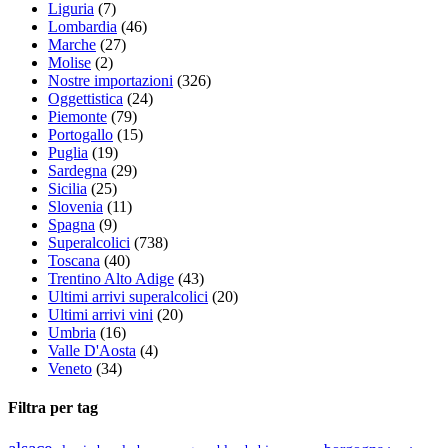
Liguria
(7)
Lombardia
(46)
Marche
(27)
Molise
(2)
Nostre importazioni
(326)
Oggettistica
(24)
Piemonte
(79)
Portogallo
(15)
Puglia
(19)
Sardegna
(29)
Sicilia
(25)
Slovenia
(11)
Spagna
(9)
Superalcolici
(738)
Toscana
(40)
Trentino Alto Adige
(43)
Ultimi arrivi superalcolici
(20)
Ultimi arrivi vini
(20)
Umbria
(16)
Valle D'Aosta
(4)
Veneto
(34)
Filtra per tag