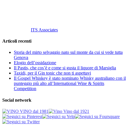
info@vinovinomilano.it
© 2013 Vino Vino di Andrea Gaviglio.
Tutti i diritti riservati.
Customized by
ITS Associates
Articoli recenti
Storia del mirto selvaggio nato sul monte da cui si vede tutta
Genova
Elogio dell’ossidazione
Il Pastis, che cos’è e come si gusta il liquore di Marsiglia
Taxidi, per il Gin tonic che non ti aspettavi
Il Gospel Whiskey è stato nominato Whisky australiano con il
punteggio più alto all’International Wine & Spirits
Competition
Social network