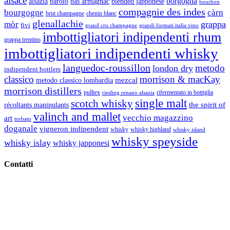
alsace
borgogna
alsazia
barolo
blended japponese
bas armagnac
bourbon
compagnie des indes
bourgogne
càrn
brut champagne
chenin blanc
glenallachie
grappa
mòr
fivi
grandi formati italia vino
grand cru champagne
imbottigliatori indipendenti rhum
grappa trentino
imbottigliatori indipendenti whisky
languedoc-roussillon
metodo
london dry
indipendent bottlers
classico
morrison & macKay
mezcal
metodo classico lombardia
morrison distillers
pulltex
rifermentato in bottiglia
riesling renano alsazia
single malt
scotch whisky
récoltants manipulants
the spirit of
valinch and mallet
vecchio magazzino
art
torbato
doganale
vigneron indipendent
whisky
whisky highland
whisky island
whisky speyside
whisky islay
whisky japponesi
Contatti
Vino Vino di Gaviglio Andrea
C.so S. Gottardo, 13 20136 Milano MI
Tel
. +39 02 58.10.12.39
Cell.
+39 329 711 1014
P. Iva 10847580965