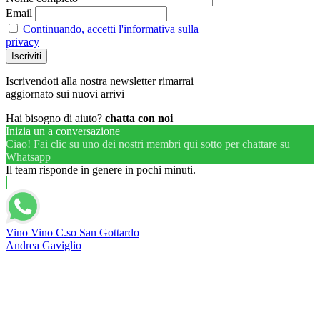
Email
Continuando, accetti l'informativa sulla
privacy
Iscrivendoti alla nostra newsletter rimarrai
aggiornato sui nuovi arrivi
Hai bisogno di aiuto?
chatta con noi
Inizia un a conversazione
Ciao! Fai clic su uno dei nostri membri qui sotto per chattare su
Whatsapp
Il team risponde in genere in pochi minuti.
Vino Vino C.so San Gottardo
Andrea Gaviglio