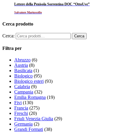
Lettere della Penisola Sorrentina DOC “OttoUve”
Salvatore Martuscello
Cerca prodotto
Cerca:
Filtra per
Abruzzo
(6)
Austria
(8)
Basilicata
(1)
Biologico
(95)
Biologico esteri
(93)
Calabria
(9)
Campania
(32)
Emilia Romagna
(19)
Fivi
(130)
Francia
(275)
Freschi
(20)
Friuli Venezia Giulia
(29)
Germania
(2)
Grandi Formati
(38)