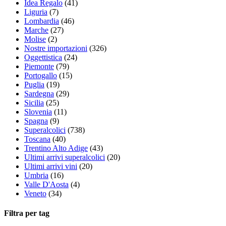
Idea Regalo
(41)
Liguria
(7)
Lombardia
(46)
Marche
(27)
Molise
(2)
Nostre importazioni
(326)
Oggettistica
(24)
Piemonte
(79)
Portogallo
(15)
Puglia
(19)
Sardegna
(29)
Sicilia
(25)
Slovenia
(11)
Spagna
(9)
Superalcolici
(738)
Toscana
(40)
Trentino Alto Adige
(43)
Ultimi arrivi superalcolici
(20)
Ultimi arrivi vini
(20)
Umbria
(16)
Valle D'Aosta
(4)
Veneto
(34)
Filtra per tag