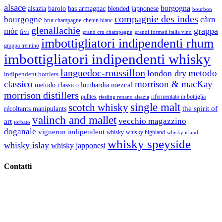
alsace
borgogna
alsazia
barolo
blended japponese
bas armagnac
bourbon
compagnie des indes
bourgogne
càrn
brut champagne
chenin blanc
glenallachie
grappa
mòr
fivi
grandi formati italia vino
grand cru champagne
imbottigliatori indipendenti rhum
grappa trentino
imbottigliatori indipendenti whisky
languedoc-roussillon
metodo
london dry
indipendent bottlers
classico
morrison & macKay
mezcal
metodo classico lombardia
morrison distillers
pulltex
rifermentato in bottiglia
riesling renano alsazia
single malt
scotch whisky
récoltants manipulants
the spirit of
valinch and mallet
vecchio magazzino
art
torbato
doganale
vigneron indipendent
whisky
whisky highland
whisky island
whisky speyside
whisky islay
whisky japponesi
Contatti
Vino Vino di Gaviglio Andrea
C.so S. Gottardo, 13 20136 Milano MI
Tel
. +39 02 58.10.12.39
Cell.
+39 329 711 1014