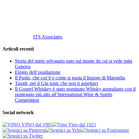
P. Iva 10847580965
info@vinovinomilano.it
© 2013 Vino Vino di Andrea Gaviglio.
Tutti i diritti riservati.
Customized by
ITS Associates
Articoli recenti
Storia del mirto selvaggio nato sul monte da cui si vede tutta
Genova
Elogio dell’ossidazione
Il Pastis, che cos’è e come si gusta il liquore di Marsiglia
Taxidi, per il Gin tonic che non ti aspettavi
Il Gospel Whiskey è stato nominato Whisky australiano con il
punteggio più alto all’International Wine & Spirits
Competition
Social network