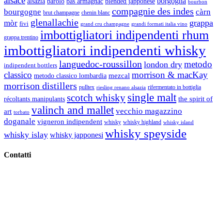
alsace
borgogna
alsazia
barolo
blended japponese
bas armagnac
bourbon
compagnie des indes
bourgogne
càrn
brut champagne
chenin blanc
glenallachie
grappa
mòr
fivi
grandi formati italia vino
grand cru champagne
imbottigliatori indipendenti rhum
grappa trentino
imbottigliatori indipendenti whisky
languedoc-roussillon
metodo
london dry
indipendent bottlers
classico
morrison & macKay
mezcal
metodo classico lombardia
morrison distillers
pulltex
rifermentato in bottiglia
riesling renano alsazia
single malt
scotch whisky
récoltants manipulants
the spirit of
valinch and mallet
vecchio magazzino
art
torbato
doganale
vigneron indipendent
whisky
whisky highland
whisky island
whisky speyside
whisky islay
whisky japponesi
Contatti
Vino Vino di Gaviglio Andrea
C.so S. Gottardo, 13 20136 Milano MI
Tel
. +39 02 58.10.12.39
Cell.
+39 329 711 1014
P. Iva 10847580965