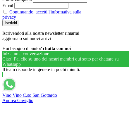
Email
Continuando, accetti l'informativa sulla
privacy
Iscrivendoti alla nostra newsletter rimarrai
aggiornato sui nuovi arrivi
Hai bisogno di aiuto?
chatta con noi
Inizia un a conversazione
Ciao! Fai clic su uno dei nostri membri qui sotto per chattare su
Whatsapp
Il team risponde in genere in pochi minuti.
Vino Vino C.so San Gottardo
Andrea Gaviglio