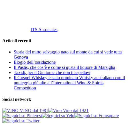
info@vinovinomilano.it
© 2013 Vino Vino di Andrea Gaviglio.
Tutti i diritti riservati.
Customized by
ITS Associates
Articoli recenti
Storia del mirto selvaggio nato sul monte da cui si vede tutta
Genova
Elogio dell’ossidazione
Il Pastis, che cos’è e come si gusta il liquore di Marsiglia
Taxidi, per il Gin tonic che non ti aspettavi
Il Gospel Whiskey è stato nominato Whisky australiano con il
punteggio più alto all’International Wine & Spirits
Competition
Social network