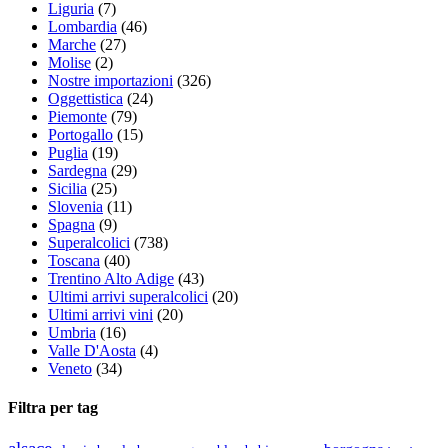
Liguria
(7)
Lombardia
(46)
Marche
(27)
Molise
(2)
Nostre importazioni
(326)
Oggettistica
(24)
Piemonte
(79)
Portogallo
(15)
Puglia
(19)
Sardegna
(29)
Sicilia
(25)
Slovenia
(11)
Spagna
(9)
Superalcolici
(738)
Toscana
(40)
Trentino Alto Adige
(43)
Ultimi arrivi superalcolici
(20)
Ultimi arrivi vini
(20)
Umbria
(16)
Valle D'Aosta
(4)
Veneto
(34)
Filtra per tag