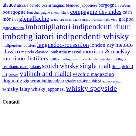
alsace
borgogna
alsazia
barolo
blended japponese
bas armagnac
bourbon
compagnie des indes
bourgogne
càrn
brut champagne
chenin blanc
glenallachie
grappa
mòr
fivi
grandi formati italia vino
grand cru champagne
imbottigliatori indipendenti rhum
grappa trentino
imbottigliatori indipendenti whisky
languedoc-roussillon
metodo
london dry
indipendent bottlers
classico
morrison & macKay
mezcal
metodo classico lombardia
morrison distillers
pulltex
rifermentato in bottiglia
riesling renano alsazia
single malt
scotch whisky
récoltants manipulants
the spirit of
valinch and mallet
vecchio magazzino
art
torbato
doganale
vigneron indipendent
whisky
whisky highland
whisky island
whisky speyside
whisky islay
whisky japponesi
Contatti
Vino Vino di Gaviglio Andrea
C.so S. Gottardo, 13 20136 Milano MI
Tel
. +39 02 58.10.12.39
Cell.
+39 329 711 1014