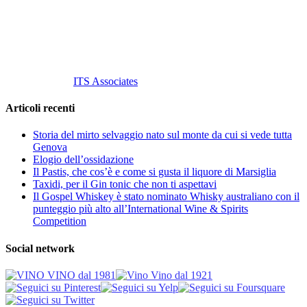
P. Iva 10847580965
info@vinovinomilano.it
© 2013 Vino Vino di Andrea Gaviglio.
Tutti i diritti riservati.
Customized by
ITS Associates
Articoli recenti
Storia del mirto selvaggio nato sul monte da cui si vede tutta
Genova
Elogio dell’ossidazione
Il Pastis, che cos’è e come si gusta il liquore di Marsiglia
Taxidi, per il Gin tonic che non ti aspettavi
Il Gospel Whiskey è stato nominato Whisky australiano con il
punteggio più alto all’International Wine & Spirits
Competition
Social network