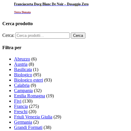
Franciacorta Docg Blanc De Noir – Dosaggio Zero
Terra Donata
Cerca prodotto
Cerca:
Filtra per
Abruzzo
(6)
Austria
(8)
Basilicata
(1)
Biologico
(95)
Biologico esteri
(93)
Calabria
(9)
Campania
(32)
Emilia Romagna
(19)
Fivi
(130)
Francia
(275)
Freschi
(20)
Friuli Venezia Giulia
(29)
Germania
(2)
Grandi Formati
(38)