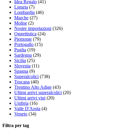
Idea Regalo
(41)
Liguria
(7)
Lombardia
(46)
Marche
(27)
Molise
(2)
Nostre importazioni
(326)
Oggettistica
(24)
Piemonte
(79)
Portogallo
(15)
Puglia
(19)
Sardegna
(29)
Sicilia
(25)
Slovenia
(11)
Spagna
(9)
Superalcolici
(738)
Toscana
(40)
Trentino Alto Adige
(43)
Ultimi arrivi superalcolici
(20)
Ultimi arrivi vini
(20)
Umbria
(16)
Valle D'Aosta
(4)
Veneto
(34)
Filtra per tag