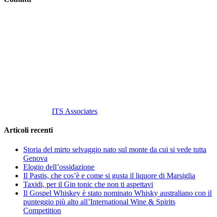
Vino Vino di Gaviglio Andrea
C.so S. Gottardo, 13 20136 Milano MI
Tel
. +39 02 58.10.12.39
Cell.
+39 329 711 1014
P. Iva 10847580965
info@vinovinomilano.it
© 2013 Vino Vino di Andrea Gaviglio.
Tutti i diritti riservati.
Customized by
ITS Associates
Articoli recenti
Storia del mirto selvaggio nato sul monte da cui si vede tutta
Genova
Elogio dell’ossidazione
Il Pastis, che cos’è e come si gusta il liquore di Marsiglia
Taxidi, per il Gin tonic che non ti aspettavi
Il Gospel Whiskey è stato nominato Whisky australiano con il
punteggio più alto all’International Wine & Spirits
Competition