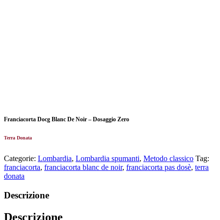
Franciacorta Docg Blanc De Noir – Dosaggio Zero
Terra Donata
Categorie:
Lombardia
,
Lombardia spumanti
,
Metodo classico
Tag:
franciacorta
,
franciacorta blanc de noir
,
franciacorta pas dosè
,
terra
donata
Descrizione
Descrizione