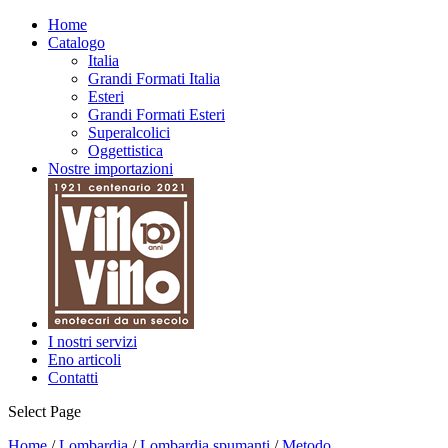
Home
Catalogo
Italia
Grandi Formati Italia
Esteri
Grandi Formati Esteri
Superalcolici
Oggettistica
Nostre importazioni
I nostri servizi
Eno articoli
Contatti
Select Page
Home
/
Lombardia
/
Lombardia spumanti
/
Metodo