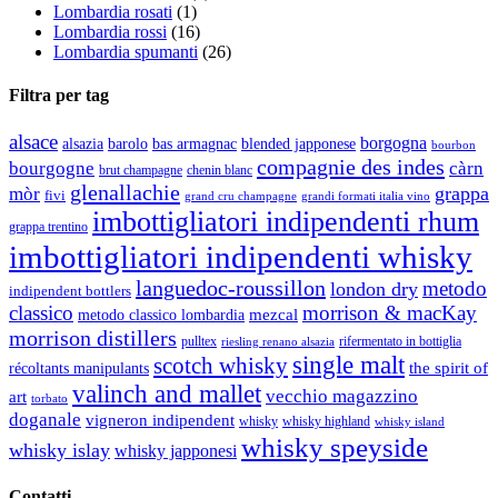
Lombardia rosati
(1)
Lombardia rossi
(16)
Lombardia spumanti
(26)
Filtra per tag
alsace
borgogna
alsazia
barolo
blended japponese
bas armagnac
bourbon
compagnie des indes
bourgogne
càrn
brut champagne
chenin blanc
glenallachie
grappa
mòr
fivi
grandi formati italia vino
grand cru champagne
imbottigliatori indipendenti rhum
grappa trentino
imbottigliatori indipendenti whisky
languedoc-roussillon
metodo
london dry
indipendent bottlers
classico
morrison & macKay
mezcal
metodo classico lombardia
morrison distillers
pulltex
rifermentato in bottiglia
riesling renano alsazia
single malt
scotch whisky
récoltants manipulants
the spirit of
valinch and mallet
vecchio magazzino
art
torbato
doganale
vigneron indipendent
whisky
whisky highland
whisky island
whisky speyside
whisky islay
whisky japponesi
Contatti