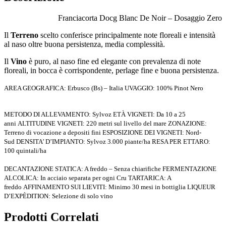
Franciacorta Docg Blanc De Noir – Dosaggio Zero
Il
Terreno
scelto conferisce principalmente note floreali e intensità
al naso oltre buona persistenza, media complessità.
Il
Vino
è puro, al naso fine ed elegante con prevalenza di note
floreali, in bocca è corrispondente, perlage fine e buona persistenza.
AREA GEOGRAFICA: Erbusco (Bs) – Italia
UVAGGIO: 100% Pinot Nero
METODO DI ALLEVAMENTO: Sylvoz
ETÀ VIGNETI: Da 10 a 25
anni
ALTITUDINE VIGNETI: 220 metri sul livello del mare
ZONAZIONE:
Terreno di vocazione a depositi fini
ESPOSIZIONE DEI VIGNETI: Nord-
Sud
DENSITA’ D’IMPIANTO: Sylvoz 3.000 piante/ha
RESA PER ETTARO:
100 quintali/ha
DECANTAZIONE STATICA: A freddo – Senza chiarifiche
FERMENTAZIONE
ALCOLICA: In acciaio separata per ogni Cru
TARTARICA: A
freddo
AFFINAMENTO SUI LIEVITI: Minimo 30 mesi in bottiglia
LIQUEUR
D’EXPÈDITION: Selezione di solo vino
Prodotti Correlati