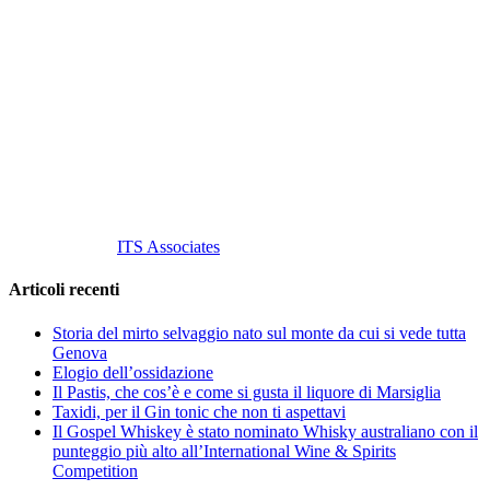
Vino Vino di Gaviglio Andrea
C.so S. Gottardo, 13 20136 Milano MI
Tel
. +39 02 58.10.12.39
Cell.
+39 329 711 1014
P. Iva 10847580965
info@vinovinomilano.it
© 2013 Vino Vino di Andrea Gaviglio.
Tutti i diritti riservati.
Customized by
ITS Associates
Articoli recenti
Storia del mirto selvaggio nato sul monte da cui si vede tutta
Genova
Elogio dell’ossidazione
Il Pastis, che cos’è e come si gusta il liquore di Marsiglia
Taxidi, per il Gin tonic che non ti aspettavi
Il Gospel Whiskey è stato nominato Whisky australiano con il
punteggio più alto all’International Wine & Spirits
Competition