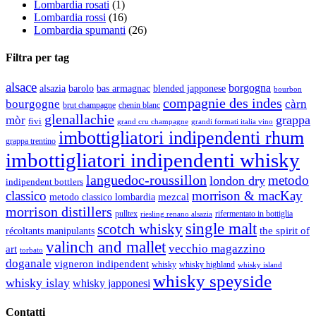
Lombardia rosati
(1)
Lombardia rossi
(16)
Lombardia spumanti
(26)
Filtra per tag
alsace
borgogna
alsazia
barolo
blended japponese
bas armagnac
bourbon
compagnie des indes
bourgogne
càrn
brut champagne
chenin blanc
glenallachie
grappa
mòr
fivi
grandi formati italia vino
grand cru champagne
imbottigliatori indipendenti rhum
grappa trentino
imbottigliatori indipendenti whisky
languedoc-roussillon
metodo
london dry
indipendent bottlers
classico
morrison & macKay
mezcal
metodo classico lombardia
morrison distillers
pulltex
rifermentato in bottiglia
riesling renano alsazia
single malt
scotch whisky
récoltants manipulants
the spirit of
valinch and mallet
vecchio magazzino
art
torbato
doganale
vigneron indipendent
whisky
whisky highland
whisky island
whisky speyside
whisky islay
whisky japponesi
Contatti