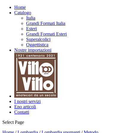
Biologico
Home
Catalogo
Italia
Grandi Formati Italia
Esteri
Grandi Formati Esteri
Superalcolici
Oggettistica
Nostre importazioni
I nostri servizi
Eno articoli
Contatti
Select Page
Home
/
Lombardia
/
Lombardia spumanti
/
Metodo