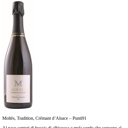
Moltès, Tradition, Crémant d’Alsace –
Punti
91
Al naso sentori di buccia di albicocca e mela verde che seguono al