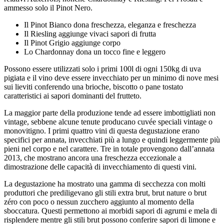
ammesso solo il Pinot Nero.
Il Pinot Bianco dona freschezza, eleganza e freschezza
Il Riesling aggiunge vivaci sapori di frutta
Il Pinot Grigio aggiunge corpo
Lo Chardonnay dona un tocco fine e leggero
Possono essere utilizzati solo i primi 100l di ogni 150kg di uva
pigiata e il vino deve essere invecchiato per un minimo di nove mesi
sui lieviti conferendo una brioche, biscotto o pane tostato
caratteristici ai sapori dominanti del frutteto.
La maggior parte della produzione tende ad essere imbottigliati non
vintage, sebbene alcune tenute producano cuvée speciali vintage o
monovitigno. I primi quattro vini di questa degustazione erano
specifici per annata, invecchiati più a lungo e quindi leggermente più
pieni nel corpo e nel carattere. Tre in totale provengono dall’annata
2013, che mostrano ancora una freschezza eccezionale a
dimostrazione delle capacità di invecchiamento di questi vini.
La degustazione ha mostrato una gamma di secchezza con molti
produttori che prediligevano gli stili extra brut, brut nature o brut
zéro con poco o nessun zucchero aggiunto al momento della
sboccatura. Questi permettono ai morbidi sapori di agrumi e mela di
risplendere mentre gli stili brut possono conferire sapori di limone e