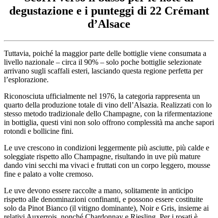
degustazione e i punteggi di 22 Crémant
d’Alsace
Tuttavia, poiché la maggior parte delle bottiglie viene consumata a
livello nazionale – circa il 90% – solo poche bottiglie selezionate
arrivano sugli scaffali esteri, lasciando questa regione perfetta per
l’esplorazione.
Riconosciuta ufficialmente nel 1976, la categoria rappresenta un
quarto della produzione totale di vino dell’Alsazia. Realizzati con lo
stesso metodo tradizionale dello Champagne, con la rifermentazione
in bottiglia, questi vini non solo offrono complessità ma anche sapori
rotondi e bollicine fini.
Le uve crescono in condizioni leggermente più asciutte, più calde e
soleggiate rispetto allo Champagne, risultando in uve più mature
dando vini secchi ma vivaci e fruttati con un corpo leggero, mousse
fine e palato a volte cremoso.
Le uve devono essere raccolte a mano, solitamente in anticipo
rispetto alle denominazioni confinanti, e possono essere costituite
solo da Pinot Bianco (il vitigno dominante), Noir e Gris, insieme ai
relativi Auxerrois, nonché Chardonnay e Riesling. Per i rosati è