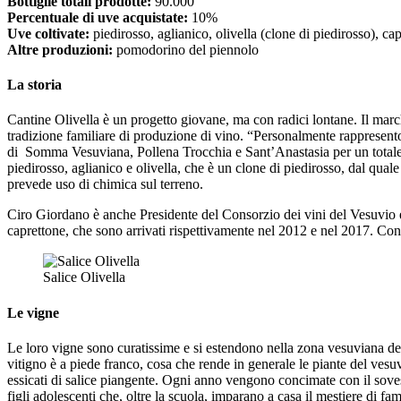
Bottiglie totali prodotte:
90.000
Percentuale di uve acquistate:
10%
Uve coltivate:
piedirosso, aglianico, olivella (clone di piedirosso), ca
Altre produzioni:
pomodorino del piennolo
La storia
Cantine Olivella è un progetto giovane, ma con radici lontane. Il ma
tradizione familiare di produzione di vino. “Personalmente rappresent
di Somma Vesuviana, Pollena Trocchia e Sant’Anastasia per un totale di
piedirosso, aglianico e olivella, che è un clone di piedirosso, dal qual
prevede uso di chimica sul terreno.
Ciro Giordano è anche Presidente del Consorzio dei vini del Vesuvio ed è 
caprettone, che sono arrivati rispettivamente nel 2012 e nel 2017. Con
Salice Olivella
Le vigne
Le loro vigne sono curatissime e si estendono nella zona vesuviana del 
vitigno è a piede franco, cosa che rende in generale le piante del vesuv
essicati di salice piangente. Ogni anno vengono concimate con il sovescio
figli adolescenti che, oltre la scuola, imparano a casa il mestiere di fam