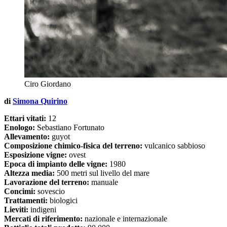
Ciro Giordano
di
Simona Quirino
Ettari vitati:
12
Enologo:
Sebastiano Fortunato
Allevamento:
guyot
Composizione chimico-fisica del terreno:
vulcanico sabbioso
Esposizione vigne:
ovest
Epoca di impianto delle vigne:
1980
Altezza media:
500 metri sul livello del mare
Lavorazione del terreno:
manuale
Concimi:
sovescio
Trattamenti:
biologici
Lieviti:
indigeni
Mercati di riferimento:
nazionale e internazionale