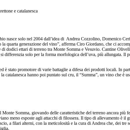
prettone e catalanesca
rchio nasce solo nel 2004 dall’idea di Andrea Cozzolino, Domenico Cerie
o la quarta generazione del vino”, afferma Ciro Giordano, che ci accomp
 dodici ettari di terreno tra Monte Somma e Vesuvio. Cantine Olivella ha
e si differenzia solo per la forma morfologica dell’uva, più allungata. Il
stato promotore di varie battaglie a difesa dei prodotti locali. In partic
 la catalanesca hanno poi puntato sul cru, il “Summa”, un vino che è us
Monte Somma, giovando delle caratteristiche del terreno ancora più ferti
iano meno esposte agli attacchi di filossera. Il tipo di allevamento è il 
, a filari alterni, con la meticolosità e la cura di Andrea che, dei tre so
iglia.