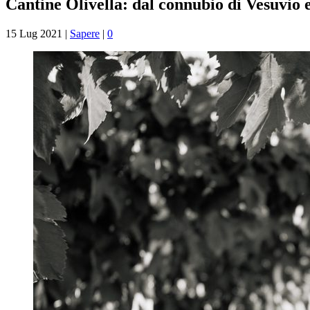
Cantine Olivella: dal connubio di Vesuvio
15 Lug 2021
|
Sapere
|
0