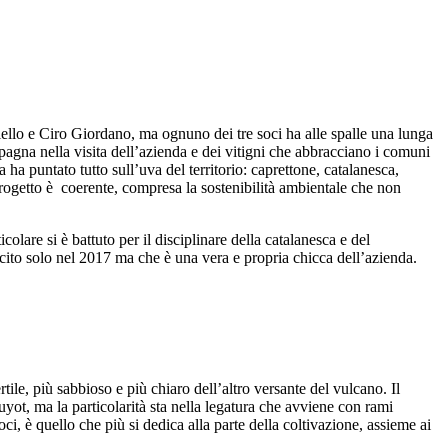
llo e Ciro Giordano, ma ognuno dei tre soci ha alle spalle una lunga
agna nella visita dell’azienda e dei vitigni che abbracciano i comuni
 puntato tutto sull’uva del territorio: caprettone, catalanesca,
 progetto è coerente, compresa la sostenibilità ambientale che non
olare si è battuto per il disciplinare della catalanesca e del
cito solo nel 2017 ma che è una vera e propria chicca dell’azienda.
le, più sabbioso e più chiaro dell’altro versante del vulcano. Il
guyot, ma la particolarità sta nella legatura che avviene con rami
ci, è quello che più si dedica alla parte della coltivazione, assieme ai